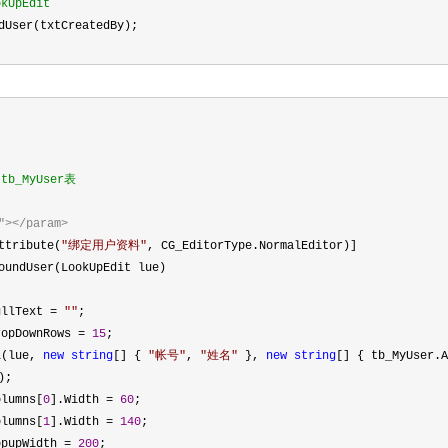
UpEdit
dUser(txtCreatedBy);
_MyUser表
"></param>
ttribute(
"
绑定用户资料
"
, CG_EditorType.NormalEditor)]
undUser(LookUpEdit lue)
llText
=
""
;
opDownRows
=
15
;
l(lue,
new
string
[] {
"
帐号
"
,
"
姓名
"
},
new
string
[] { tb_MyUser.A
);
lumns[
0
].Width
=
60
;
lumns[
1
].Width
=
140
;
pupWidth
=
200
;