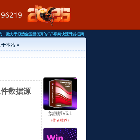
关于本站 »
t组件数据源
旗舰版V5.1
(作者推荐)