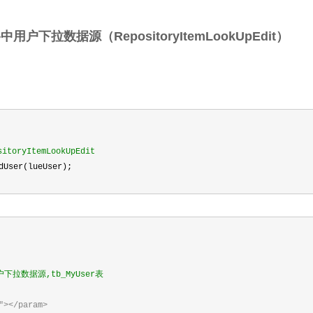
用户下拉数据源（RepositoryItemLookUpEdit）
oryItemLookUpEdit
dUser(lueUser);
拉数据源,tb_MyUser表
"></param>