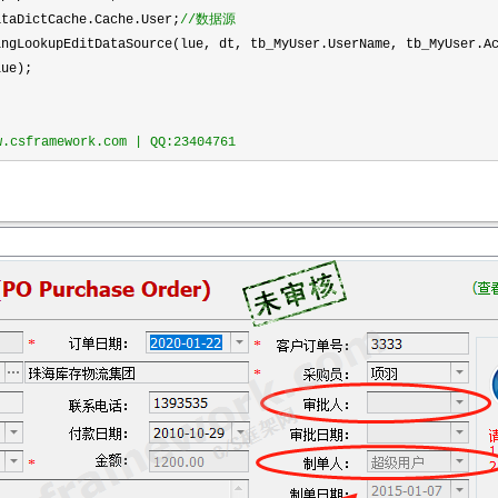
taDictCache.Cache.User;
//
数据源
ngLookupEditDataSource(lue, dt, tb_MyUser.UserName, tb_MyUser.Ac
ue);
sframework.com | QQ:23404761