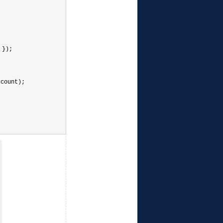
 });
count);