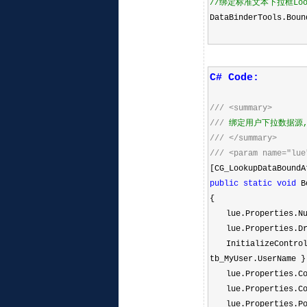
//
绑定标准文本下拉框Look
DataBinderTools.Boun
C# Code:
///
<summary>
///
绑定用户下拉数据源,tb
///
</summary>
///
<param name="lue
[CG_LookupDataBoundA
public
static
void
Bo
{
lue.Properties.Nu
lue.Properties.Dr
InitializeContro
tb_MyUser.UserName }
lue.Properties.Co
lue.Properties.Co
lue.Properties.Po