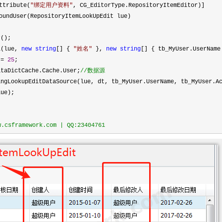
ttribute(
"
绑定用户资料
"
, CG_EditorType.RepositoryItemEditor)]
undUser(RepositoryItemLookUpEdit lue)
();
l(lue,
new
string
[] {
"
姓名
"
},
new
string
[] { tb_MyUser.UserName
s
=
25
;
taDictCache.Cache.User;
//
数据源
ngLookupEditDataSource(lue, dt, tb_MyUser.UserName, tb_MyUser.Ac
ue);
sframework.com | QQ:23404761