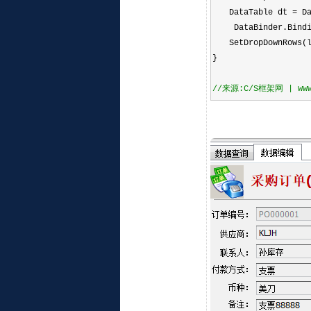
DataTable dt
=
Da
DataBinder.Bindi
SetDropDownRows(l
}
//
来源:C/S框架网 | www.c