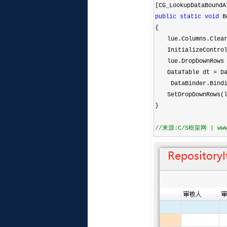
[CG_LookupDataBoundA
public
static
void
Bo
{
lue.Columns.Clear
InitializeContro
lue.DropDownRow
DataTable dt
=
Da
DataBinder.Bindi
SetDropDownRows(l
}
//
来源:C/S框架网 | www.c