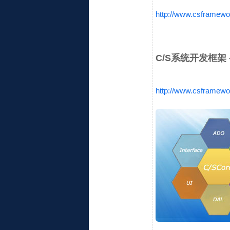
http://www.csframewo
C/S系统开发框架 
http://www.csframewo