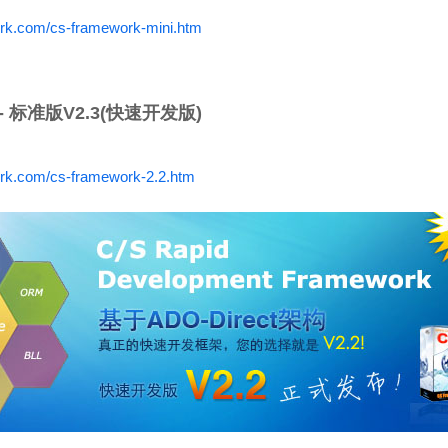
rk.com/cs-framework-mini.htm
- 标准版V2.3(快速开发版)
rk.com/cs-framework-2.2.htm