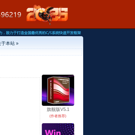
关于本站 »
旗舰版V5.1
(作者推荐)