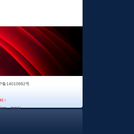
P备14010882号
码！
容的一切权利。