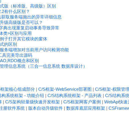
别
式版（标准版、高级版）区别
2.2有什么区别？
无法获取服务端抛出的异常详细信息
升级高级版是否可以？
据字典出现重复启动事务导致异常
体类>区别与应用
个例子打开其它模块的窗体
模式的区别
服务端增加对当前用户访问检测功能
译工具完美导出源码
,DAO,RDO概念和区别
IS-管理信息系统（三合一信息系统 数据库设计）
/S框架核心组成部分
|
C/S框架-WebService部署图
|
C/S框架-权限管
结构系统框架 - 功能介绍
|
C/S结构系统框架 - 产品列表
|
C/S结构系统
解
|
C/S架构轻量级快速开发框架
|
C/S框架网客户案例
|
WebApi快
注册软件系统
|
版本自动升级软件
|
数据库底层应用框架
|
CSFrame