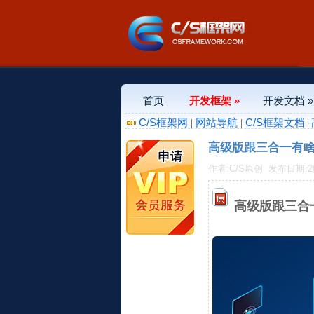
首页
开发框架 »
开发文档 »
C/S框架网
网站导航
C/S框架文档
|
|
高级版跟三合一有
作者:C/S原创
发布日期:2011
高级版跟三合