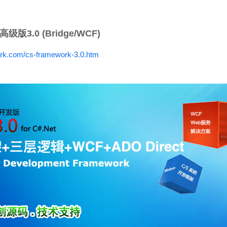
版3.0 (Bridge/WCF)
rk.com/cs-framework-3.0.htm