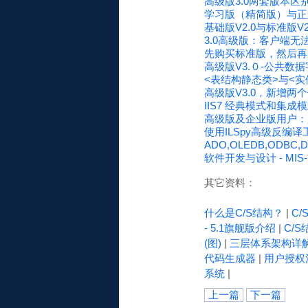
高级版3.0两套版本区
学习版（精简版）与正
基础版V2.0与标准版V
3.0高级版：客户端
先购买标准版，然后再
高级版V3.０-公共数
<表结构静态类>与<实
高级版V3.0，新增两
IIS7 经典模式和集成
高级版及企业版用户：
使用ILSpy高级反编
ADO,OLEDB,ODBC
软件开发与设计 - M
其它资料：
什么是C/S结构？
|
C
- 5.1旗舰版介绍
|
C/S
(图)
|
三层体系架构详
代码生成器
|
用户授权
系统
|
上一篇
下一篇