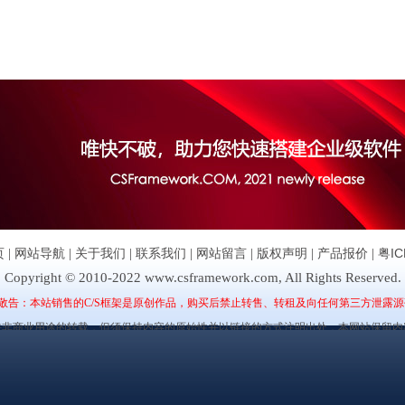
页
|
网站导航
|
关于我们
|
联系我们
|
网站留言
|
版权声明
|
产品报价
|
粤IC
Copyright © 2010-2022 www.csframework.com, All Rights Reserved.
敬告：本站销售的C/S框架是原创作品，购买后禁止转售、转租及向任何第三方泄露源
许非商业用途的转载，但须保持内容的原始性并以链接的方式注明出处，本网站保留内