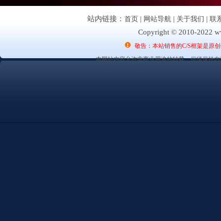
站内链接：
首页
|
网站导航
|
关于我们
|
联
Copyright © 2010-2022 ww
敬告：本站销售的C/S框架是原
本网站内容允许非商业用途的转载，但须保持内