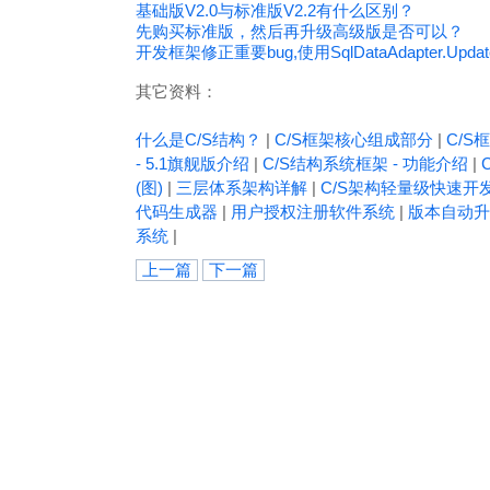
基础版V2.0与标准版V2.2有什么区别？
先购买标准版，然后再升级高级版是否可以？
开发框架修正重要bug,使用SqlDataAdapter.U
其它资料：
什么是C/S结构？
|
C/S框架核心组成部分
|
C/S框
- 5.1旗舰版介绍
|
C/S结构系统框架 - 功能介绍
|
(图)
|
三层体系架构详解
|
C/S架构轻量级快速开
代码生成器
|
用户授权注册软件系统
|
版本自动升
系统
|
上一篇
下一篇