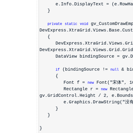
e.Info.DisplayText = (e.RowHand
}
gv_CustomDrawEmp
private
static
void
DevExpress.XtraGrid.Views.Base.Cust
{
DevExpress.XtraGrid.Views.Grid
DevExpress.XtraGrid.Views.Grid.Grid
DataView bindingSource = gv.D
(bindingSource !=
& bin
if
null
{
Font f =
Font("宋体", 16
new
Rectangle r =
Rectangle
new
gv.GridControl.Height / 2, e.Bounds
e.Graphics.DrawString("没有查询
}
}
}