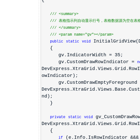
{
///
<summary>
///
表格指示列自动显示行号，表格数据源为空在表
///
</summary>
///
<param name="gv">
</param>
InitialGridView(D
public
static
void
{
gv.IndicatorWidth = 35;
gv.CustomDrawRowIndicator =
n
DevExpress.XtraGrid.Views.Grid.RowI
owIndicator);
gv.CustomDrawEmptyForeground
DevExpress.XtraGrid.Views.Base.Cust
nd);
}
gv_CustomDrawRow
private
static
void
DevExpress.XtraGrid.Views.Grid.RowI
{
(e.Info.IsRowIndicator &&&
if