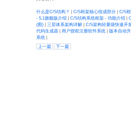
什么是C/S结构？
|
C/S框架核心组成部分
|
C/S框
- 5.1旗舰版介绍
|
C/S结构系统框架 - 功能介绍
|
(图)
|
三层体系架构详解
|
C/S架构轻量级快速开
代码生成器
|
用户授权注册软件系统
|
版本自动升
系统
|
上一篇
下一篇