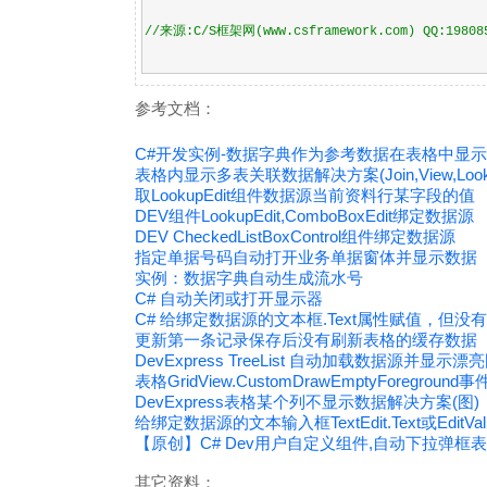
//来源:C/S框架网(www.csframework.com) QQ:19808
参考文档：
C#开发实例-数据字典作为参考数据在表格中显
表格内显示多表关联数据解决方案(Join,View,Look
取LookupEdit组件数据源当前资料行某字段的值
DEV组件LookupEdit,ComboBoxEdit绑定数据源
DEV CheckedListBoxControl组件绑定数据源
指定单据号码自动打开业务单据窗体并显示数据
实例：数据字典自动生成流水号
C# 自动关闭或打开显示器
C# 给绑定数据源的文本框.Text属性赋值，但没
更新第一条记录保存后没有刷新表格的缓存数据
DevExpress TreeList 自动加载数据源并显示漂
表格GridView.CustomDrawEmptyForegr
DevExpress表格某个列不显示数据解决方案(图)
给绑定数据源的文本输入框TextEdit.Text或Ed
【原创】C# Dev用户自定义组件,自动下拉弹框表格过
其它资料：