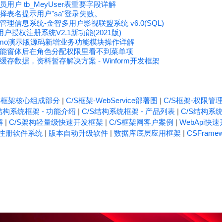
户 tb_MeyUser表重要字段详解
表名提示用户"sa"登录失败。
-管理信息系统-金智多用户影视联盟系统 v6.0(SQL)
件用户授权注册系统V2.1新功能(2021版)
tDemo演示版源码新增业务功能模块操作详解
能窗体后在角色分配权限里看不到菜单项
存数据，资料暂存解决方案 - Winform开发框架
/S框架核心组成部分
|
C/S框架-WebService部署图
|
C/S框架-权限管
结构系统框架 - 功能介绍
|
C/S结构系统框架 - 产品列表
|
C/S结构系统
解
|
C/S架构轻量级快速开发框架
|
C/S框架网客户案例
|
WebApi快
注册软件系统
|
版本自动升级软件
|
数据库底层应用框架
|
CSFrame