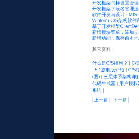
开发框架怎样设置管理员用
开发框架字段名管理选择
软件开发与设计 - MIS
Winform C/S架构软
基于开发框架Clien
新增模块菜单，添加功
新增功能：保存前本地缓
其它资料：
什么是C/S结构？
|
C
- 5.1旗舰版介绍
|
C/S
(图)
|
三层体系架构详
代码生成器
|
用户授权
系统
|
上一篇
下一篇