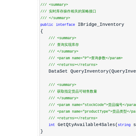
///
<summary>
///
实时库存操作相关的策略接口
///
</summary>
IBridge_Inventory
public
interface
{
///
<summary>
///
查询实现库存
///
</summary>
///
<param name="P">
查询参数
</param>
///
<returns>
</returns>
DataSet QueryInventory(QueryInve
///
<summary>
///
获取指定货品可销售数量
///
</summary>
///
<param name="stockCode">
货品编号
</para
///
<param name="productType">
货品类型
</pa
///
<returns>
</returns>
GetQtyAvailable4Sales(
s
int
string
}