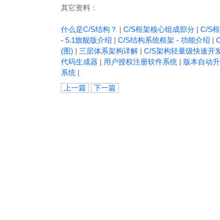
其它资料：
什么是C/S结构？
|
C/S框架核心组成部分
|
C/S框
- 5.1旗舰版介绍
|
C/S结构系统框架 - 功能介绍
|
(图)
|
三层体系架构详解
|
C/S架构轻量级快速开
代码生成器
|
用户授权注册软件系统
|
版本自动升
系统
|
上一篇
下一篇