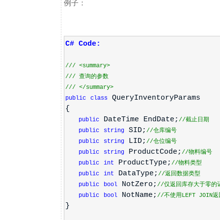
例子：
C# Code:
///
<summary>
///
查询的参数
///
</summary>
QueryInventoryParams
public
class
{
DateTime EndDate;
public
//截止日期
SID;
public
string
//仓库编号
LID;
public
string
//仓位编号
ProductCode;
public
string
//物料编号
ProductType;
public
int
//物料类型
DataType;
public
int
//返回数据类型
NotZero;
public
bool
//仅返回库存大于零的
NotName;
public
bool
//不使用LEFT JOI
}