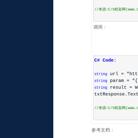
//来源:C/S框架网(www.cs
调用：
C# Code:
url = "htt
string
param = "{
string
result = We
string
txtResponse.Tex
//来源:C/S框架网(www.cs
参考文档：