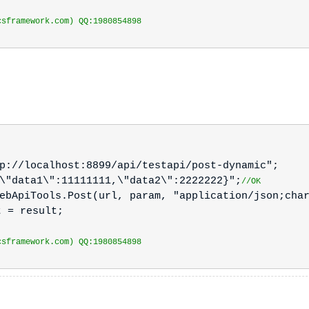
framework.com) QQ:1980854898
p://localhost:8899/api/testapi/post-dynamic";
\"data1\":11111111,\"data2\":2222222}";
//OK
bApiTools.Post(url, param, "application/json;char
t = result;
framework.com) QQ:1980854898