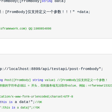
romBody([FromBody]
data)
string
[FromBody]仅支持定义一个参数！！！" +data;
framework.com) QQ:1980854898
p://localhost:8899/api/testapi/post-frombody";
ng
Post([FromBody]
string
value) //[FromBody]仅支持定义一个参数！
拼接的字符串必须以 = 开头，否则服务端无法取得value。例如：=rfwreewr23323
cation/x-www-form-urlencoded;charset=UTF-8
a data!";
this
is
//OK
'':this
is
a data}";//OK