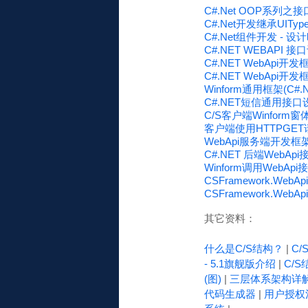
C#.Net OOP系列
C#.Net开发继承UITy
C#.Net组件开发 -
C#.NET WEBAPI
C#.NET WebApi
C#.NET WebAp
Winform通用框架(C
C#.NET短信通用接口
C/S客户端Winform窗
客户端使用HTTPGET
WebApi服务端开发框
C#.NET 后端WebA
Winform调用WebA
CSFramework.W
CSFramework.W
其它资料：
什么是C/S结构？
|
C
- 5.1旗舰版介绍
|
C/S
(图)
|
三层体系架构详
代码生成器
|
用户授权