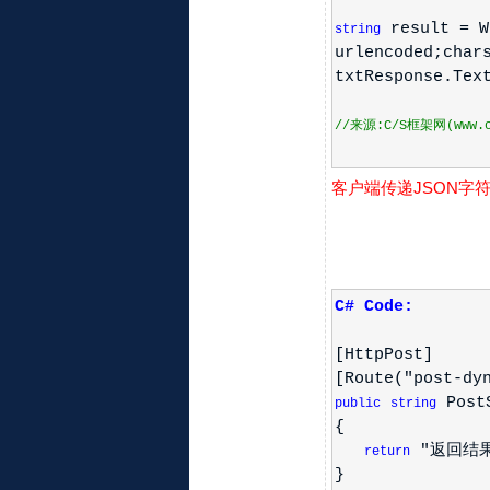
result = W
string
urlencoded;char
txtResponse.Tex
//来源:C/S框架网(www.cs
客户端传递JSON字
C# Code:
[HttpPost]
[Route("post-dy
PostS
public
string
{
"返回结果： 
return
}