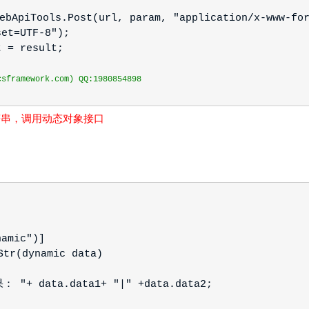
ebApiTools.Post(url, param, "application/x-www-fo
set=UTF-8");
t = result;
framework.com) QQ:1980854898
符串，调用动态对象接口
namic")]
tr(dynamic data)
"+ data.data1+ "|" +data.data2;