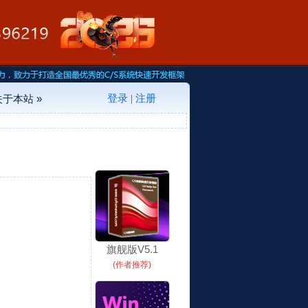
登录
注册
关于本站 »
|
旗舰版V5.1
(作者推荐)