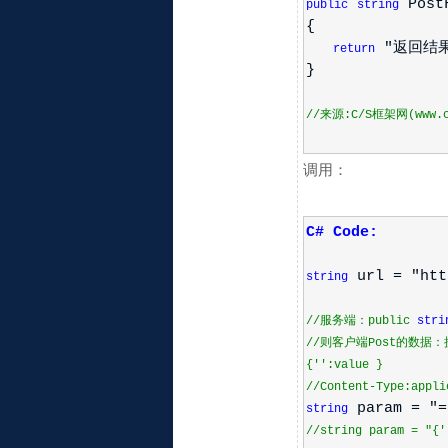
PostF
public
string
{
"返回结果：
return
}
//来源:C/S框架网(www.cs
调用：
C# Code:
url = "htt
string
//服务端：public
stri
//则客户端Post的数据：
{'':value }
//Content-Type:appli
param = "=
string
//string param = "{