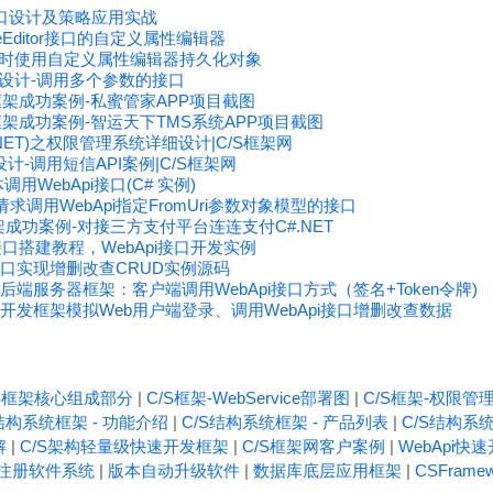
之接口设计及策略应用实战
peEditor接口的自定义属性编辑器
 设计时使用自定义属性编辑器持久化对象
 接口设计-调用多个参数的接口
开发框架成功案例-私蜜管家APP项目截图
i开发框架成功案例-智运天下TMS系统APP项目截图
#.NET)之权限管理系统详细设计|C/S框架网
设计-调用短信API案例|C/S框架网
体调用WebApi接口(C# 实例)
请求调用WebApi指定FromUri参数对象模型的接口
架成功案例-对接三方支付平台连连支付C#.NET
pi接口搭建教程，WebApi接口开发实例
pi接口实现增删改查CRUD实例源码
ebApi后端服务器框架：客户端调用WebApi接口方式（签名+Token令牌)
ebApi开发框架模拟Web用户端登录、调用WebApi接口增删改查数据
/S框架核心组成部分
|
C/S框架-WebService部署图
|
C/S框架-权限管
结构系统框架 - 功能介绍
|
C/S结构系统框架 - 产品列表
|
C/S结构系统
解
|
C/S架构轻量级快速开发框架
|
C/S框架网客户案例
|
WebApi快
注册软件系统
|
版本自动升级软件
|
数据库底层应用框架
|
CSFrame