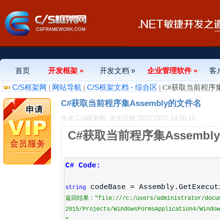
首页
开发框架 »
开发文档 »
企业管理软件 »
客
C/S框架网
网站导航
C/S框架文档 - 综合区
|
|
| C#获取当前程序集
C#获取当前程序集Assembly的文件名
作者:C/S框架网
发布日期:2017/10/07 19:58:15
C#获取当前程序集Assembl
C# Code:
codeBase = Assembly.GetExecut
string
返回结果："file:
///
c:/users/administrator/docu
2015/Projects/WindowsFormsApplication4/Window