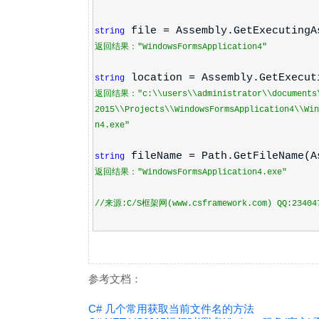
"
file = Assembly.GetExecutingA
string
返回结果：
"WindowsFormsApplication4"
location = Assembly.GetExecut
string
返回结果：
"c:\\users\\administrator\\documents
2015\\Projects\\WindowsFormsApplication4\\Win
n4.exe"
fileName = Path.GetFileName(A
string
返回结果：
"WindowsFormsApplication4.exe"
//来源:C/S框架网(www.csframework.com) QQ:23404
参考文档：
C# 几个常用获取当前文件名的方法