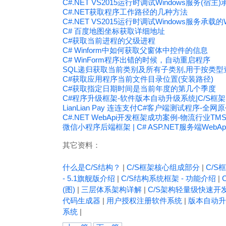
C#.NET VS2015运行时调试Windows服务(宿
C#.NET获取程序工作路径的几种方法
C#.NET VS2015运行时调试Windows服务承载的
C# 百度地图坐标获取详细地址
C#获取当前进程的父级进程
C# Winform中如何获取父窗体中控件的信息
C# WinForm程序出错的时候，自动重启程序
SQL递归获取当前类别及所有子类别,用于按类型
C#获取应用程序当前文件目录位置(安装路径)
C#获取指定日期时间是当前年度的第几个季度
C#程序升级框架-软件版本自动升级系统|C/S框
LianLian Pay 连连支付C#客户端测试程序-全网
C#.NET WebApi开发框架成功案例-物流行业T
微信小程序后端框架 | C# ASP.NET服务端Web
其它资料：
什么是C/S结构？
|
C/S框架核心组成部分
|
C/S框
- 5.1旗舰版介绍
|
C/S结构系统框架 - 功能介绍
|
(图)
|
三层体系架构详解
|
C/S架构轻量级快速开
代码生成器
|
用户授权注册软件系统
|
版本自动升
系统
|