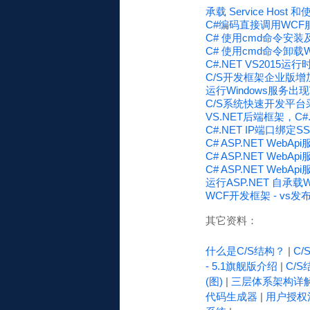
承载 Service Host 
C#编码直接调用WC
C# 使用cmd命令安装及
C# 使用cmd命令卸载WC
C#.NET VS2015
C/S开发框架企业版
运行Windows服务出现Vi
C/S系统快速开发平台采
VS.NET后端框架，C#
C#.NET IP端口绑定
C# ASP.NET WebAp
C# ASP.NET WebAp
C# ASP.NET WebAp
运行ASP.NET 自承载
WCF开发框架 - vs发布I
其它资料：
什么是C/S结构？
|
C
- 5.1旗舰版介绍
|
C/S
(图)
|
三层体系架构详
代码生成器
|
用户授权