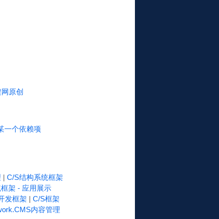
框架网原创
它的某一个依赖项
理
|
C/S结构系统框架
框架 - 应用展示
速开发框架
|
C/S框架
work.CMS内容管理