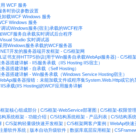
和使用 WCF 服务
F服务时协议参数设置
卸载WCF Windows 服务
F Windows 服务
运行时调试Windows服务(宿主)承载的WCF程序
增加WCF服务自承载实时调试后台程序
sual Studio 实时调试器
用Windows服务承载的WCF服务器
.NET开发的服务器端开发框架 - C/S框架网
SSL证书支持HTTPS协议(用于Win服务自承载WebApi服务器) - C/S
i服务器搭建详解 - IIS服务承载（IIS Hosting IIS宿主）
i服务器搭建详解 - 自承载（Self Hosting）
i服务器搭建详解 - Win服务承载（Windows Service Hosting宿主）
WebApi服务器报错：未能加载文件或程序集System.Web.Http或
IS承载(IIS Hosting)的WCF应用服务详解
/S框架核心组成部分
|
C/S框架-WebService部署图
|
C/S框架-权限管
结构系统框架 - 功能介绍
|
C/S结构系统框架 - 产品列表
|
C/S结构系统
解
|
C/S架构轻量级快速开发框架
|
C/S框架网客户案例
|
WebApi快
注册软件系统
|
版本自动升级软件
|
数据库底层应用框架
|
CSFrame