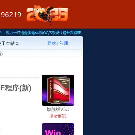
登录
注册
关于本站 »
|
)
F程序(新)
旗舰版V5.1
(作者推荐)
;