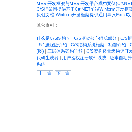
MES 开发框架与MES 开发平台成功案例(C#.NET+W
C/S框架网提供基于C#.NET前端Winform开发框
原创文档-Winform开发框架提供通用导入Excel
其它资料：
什么是C/S结构？
|
C/S框架核心组成部分
|
C/S框
- 5.1旗舰版介绍
|
C/S结构系统框架 - 功能介绍
|
(图)
|
三层体系架构详解
|
C/S架构轻量级快速开
代码生成器
|
用户授权注册软件系统
|
版本自动升
系统
|
上一篇
下一篇