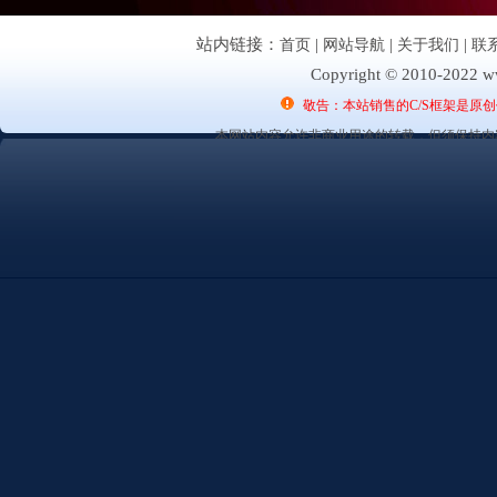
站内链接：
首页
|
网站导航
|
关于我们
|
联
Copyright © 2010-2022 ww
敬告：本站销售的C/S框架是原
本网站内容允许非商业用途的转载，但须保持内