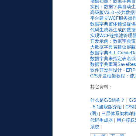
增值功能：数据字典自
实例：数据字典自动生
高级版V3.０-公共数
平台建立WCF服务操
数据字典窗体预设提供
代码生成器生成的数据
实现WCF连接池管理
开发示例：数据字典窗
大数据字典表建议屏蔽Get
数据字典BLL.Creat
数据字典未指定表名或主键！
数据字典重写SaveRes
软件开发与设计 - E
C/S开发框架教程：使
其它资料：
什么是C/S结构？
|
C
- 5.1旗舰版介绍
|
C/S
(图)
|
三层体系架构详
代码生成器
|
用户授权
系统
|