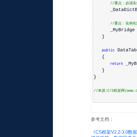
//重点：必须
_DataDictBridg
//重点：实例
_MyBridge
}
DataTab
public
{
_MyBr
return
}
}
//来源:C/S框架网(www.cs
参考文档：
《CS框架V2.2-3.0