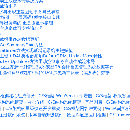
动生成流水号解决方案
成流水号
据字典出现重复启动事务导致异常
作指引、三层源码+桥接接口实现
导出资料的,但是没显示按钮
字典窗体可支持流水号
器
体提供多表数据更新
SummaryData方法
eDataBinder方法实现新增记录给主键赋值
DAL类名必须加DefaultORM_UpdateMode特性
ultEx UpdateEx方法手动控制事务自动生成流水号
RP-企业资源计划管理系统-安易R9-会计档案管理系统数据字典
用基础资料(数据字典)的DAL层更新主从表（或多表）数据
/S框架核心组成部分
|
C/S框架-WebService部署图
|
C/S框架-权限管
结构系统框架 - 功能介绍
|
C/S结构系统框架 - 产品列表
|
C/S结构系统
解
|
C/S架构轻量级快速开发框架
|
C/S框架网客户案例
|
WebApi快
注册软件系统
|
版本自动升级软件
|
数据库底层应用框架
|
CSFrame