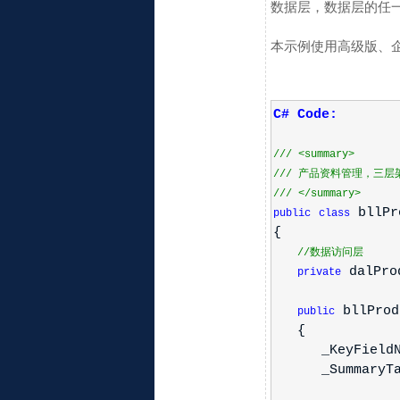
数据层，数据层的任一
本示例使用高级版、
C# Code:
///
<summary>
///
产品资料管理，三层架构
///
</summary>
bllPro
public
class
{
//数据访问层
dalPro
private
bllProd
public
{
_KeyFieldName
_SummaryTable