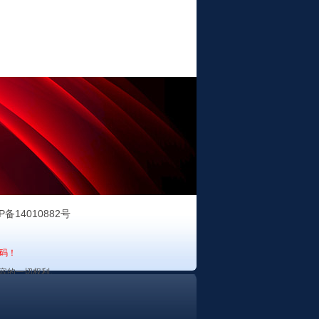
P备14010882号
码！
容的一切权利。