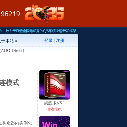
登录
注册
关于本站 »
|
-Direct）
连模式
旗舰版V5.1
(作者推荐)
，并在构造器内实例化