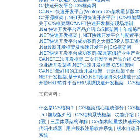
C#快速开发平台-C/S框架网
C#.NET快速开发平台(Winform C/S架构最新版
C#开源框架 | .NET开源快速开发平台 | C/S框架
关于C/S框架网C#.NET快速开发框架现场培训
.Net 快速开发平台产品介绍|C/S框架网十年精炼
.NET快速开发框架 | .NET快速开发平台与配置
.NET快速开发平台成功案例之大型ERP人事工资
.Net最新开发框架及快速开发平台|C/S框架网
.NET快速开发平台成功案例-家具家俱行业生产
C#.NET二次开发框架,二次开发平台产品介绍-C/
企业级开发架构.NET快速开发框架-C/S框架网
C#.NET最好用的主流开发框架 - 开源框架平台 - 
NET开发框架,基于ADO.NET数据持久化快速开
开源ERP软件平台ERP系统快速开发框架 - C/
其它资料：
什么是C/S结构？
|
C/S框架核心组成部分
|
C/S框
- 5.1旗舰版介绍
|
C/S结构系统框架 - 功能介绍
|
(图)
|
三层体系架构详解
|
C/S架构轻量级快速开
代码生成器
|
用户授权注册软件系统
|
版本自动升
系统
|