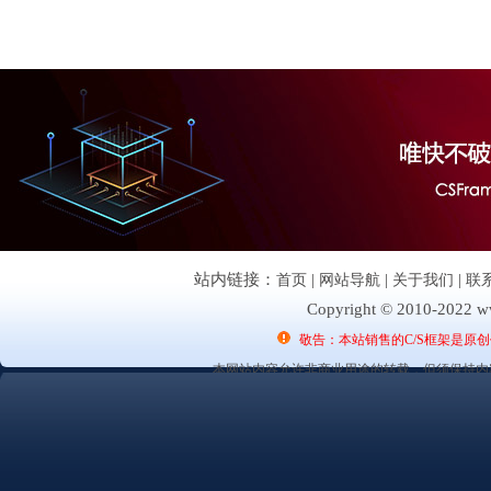
站内链接：
首页
|
网站导航
|
关于我们
|
联
Copyright © 2010-2022 ww
敬告：本站销售的C/S框架是原
本网站内容允许非商业用途的转载，但须保持内