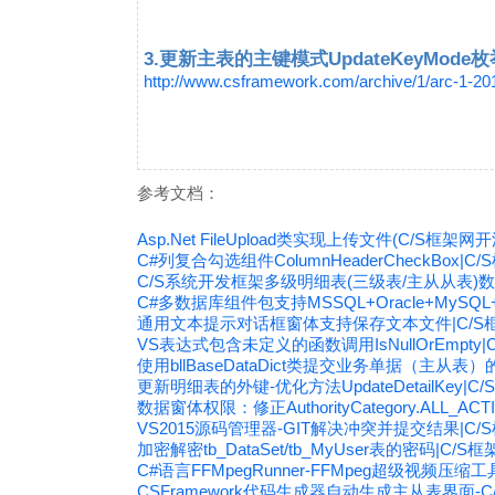
3.更新主表的主键模式UpdateKeyMode枚
http://www.csframework.com/archive/1/arc-1-2
参考文档：
Asp.Net FileUpload类实现上传文件(C/S框架网开
C#列复合勾选组件ColumnHeaderCheckBox|C
C/S系统开发框架多级明细表(三级表/主从从表)
C#多数据库组件包支持MSSQL+Oracle+MySQ
通用文本提示对话框窗体支持保存文本文件|C/S
VS表达式包含未定义的函数调用IsNullOrEmpty|
使用bllBaseDataDict类提交业务单据（主从表
更新明细表的外键-优化方法UpdateDetailKey|C
数据窗体权限：修正AuthorityCategory.ALL_A
VS2015源码管理器-GIT解决冲突并提交结果|C/
加密解密tb_DataSet/tb_MyUser表的密码|C/S
C#语言FFMpegRunner-FFMpeg超级视频压缩
CSFramework代码生成器自动生成主从表界面-C