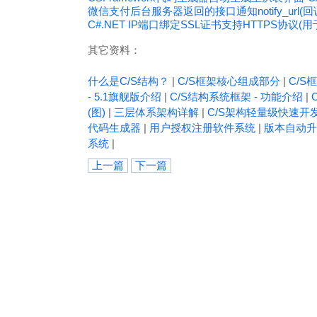
微信支付后台服务器返回的接口通知notify_url(回
C#.NET IP端口绑定SSL证书支持HTTPS协议(用
其它资料：
什么是C/S结构？
|
C/S框架核心组成部分
|
C/S框
- 5.1旗舰版介绍
|
C/S结构系统框架 - 功能介绍
|
(图)
|
三层体系架构详解
|
C/S架构轻量级快速开
代码生成器
|
用户授权注册软件系统
|
版本自动升
系统
|
上一篇
下一篇