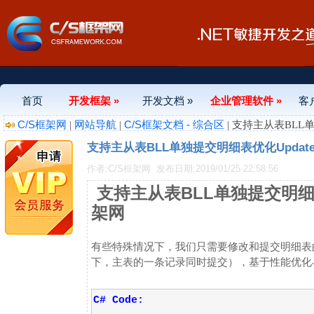
首页
开发框架 »
开发文档 »
企业管理软件 »
客
C/S框架网
网站导航
C/S框架文档 - 综合区
|
|
| 支持主从表BLL单独
支持主从表BLL单独提交明细表优化UpdateDe
作者:C/S框架网
发布日期:2019/01/25 22:58:56
支持主从表BLL单独提交明细表优化
架网
有些特殊情况下，我们只需要修改和提交明细表
下，主表的一条记录同时提交），基于性能优化与提升
C# Code: