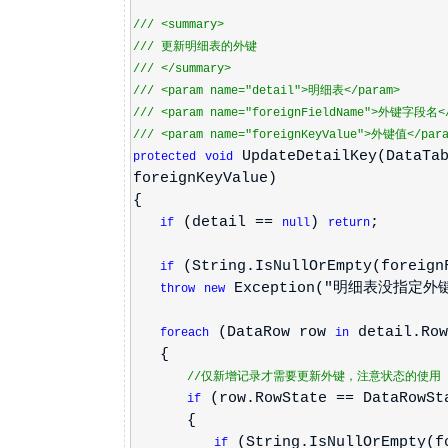
///
<summary>
///
更新明细表的外键
///
</summary>
///
<param name="detail">
明细表
</param>
///
<param name="foreignFieldName">
外键字段名
<
///
<param name="foreignKeyValue">
外键值
</par
UpdateDetailKey(DataTa
protected
void
foreignKeyValue)
{
(detail ==
)
;
if
null
return
(String.IsNullOrEmpty(foreign
if
Exception("明细表没指定外
throw
new
(DataRow row
detail.Row
foreach
in
{
//仅新增记录才需要更新外键，注意状态的使用
(row.RowState == DataRowSt
if
{
(String.IsNullOrEmpty(f
if