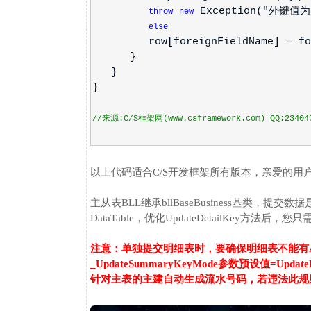
Exception("外键值为
throw
new
else
row[foreignFieldName] = fore
}
}
}
//来源:C/S框架网(www.csframework.com) QQ:23404
以上代码适合C/S开发框架所有版本，亲爱的用
主从表BLL继承bllBaseBusiness基类，提交数据是
DataTable，
优化UpdateDetailKey方法后，您
注意：单独提交明细表时，要确保明细表不能有Ad
_UpdateSummaryKeyMode参数预设值=Upd
针对主表的主建自动生成流水号码，若违法此规