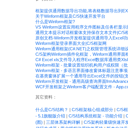
框架提供通用数据导出功能,将表格数据导出到EX
关于Winform框架及C/S快速开发平台
什么是Winform框架?
VS Winform设置应用程序文件图标及任务栏显示
通用文本提示对话框窗体支持保存文本文件|C/S
原创文档-Winform开发框架提供通用导入Excel
Winform框架登录界面大全|C/S框架网
Winform通用框架(C#.NET)之权限管理系统详细
C/S架构Winform插件化框架，Winform通用界面框架
C# Excel xls文件导入程序Excel数据库通用类XlsF
Winform框架 - 批量设置组织机构用户或权限
Winform框架 - 多语言界面修改窗体标题注意事项
在基类窗体扩展一个通用导出Excel文件的按钮(支
Winform开发框架 - 通用高级查询界面frmAdvance
WCF开发框架之Winform客户端配置文件 - App.con
其它资料：
什么是C/S结构？
|
C/S框架核心组成部分
|
C/S框
- 5.1旗舰版介绍
|
C/S结构系统框架 - 功能介绍
|
(图)
|
三层体系架构详解
|
C/S架构轻量级快速开