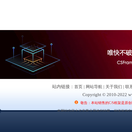
站内链接：
首页
|
网站导航
|
关于我们
|
联
Copyright © 2010-2022 ww
敬告：本站销售的C/S框架是原
本网站内容允许非商业用途的转载，但须保持内