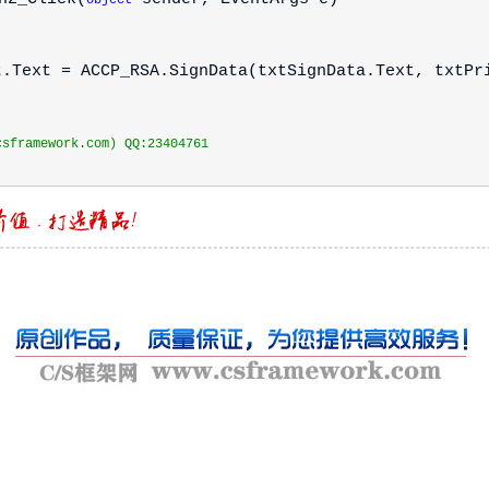
object
ext = ACCP_RSA.SignData(txtSignData.Text, txtPri
framework.com) QQ:23404761