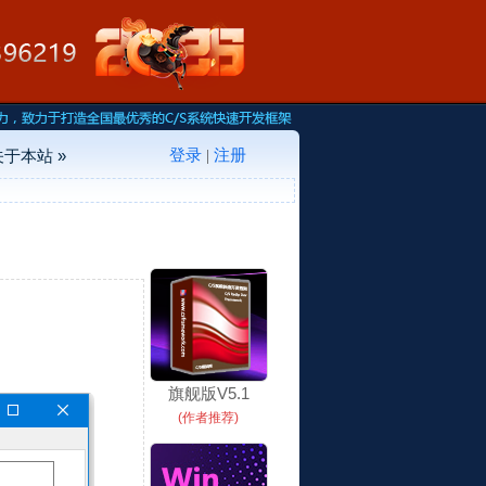
登录
注册
关于本站 »
|
旗舰版V5.1
(作者推荐)