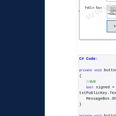
C# Code:
butto
private
void
{
//验签
signed = 
bool
txtPublicKey.Te
MessageBox.Sho
}
butto