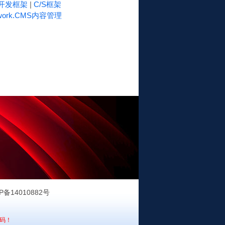
速开发框架
|
C/S框架
work.CMS内容管理
P备14010882号
码！