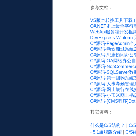
参考文档：
VS版本转换工具下载 (
C#.NET史上最全字符串加
WebApi服务端开发框
DevExpress Winf
C#源码-PageAdmi
C#源码-动软商城系统2
C#源码-思康协同办公管
C#源码-OA网络办公自
C#源码-NopComme
C#源码-SQLServ
C#源码-第一团购系统3
C#源码-人事考勤管理
C#源码-网上银行在线
C#源码-小玉米网上书
C#源码-[CMS程序]Dot
其它资料：
什么是C/S结构？
|
C
- 5.1旗舰版介绍
|
C/S