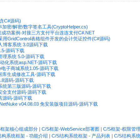
含C#源码)
密/解密/数字签名工具(CryptoHelper.cs)
架成功案例-对接三方支付平台连连支付C#.NET
orm 采用GridControl表格组件开发的会计凭证控件(C#源码)
n个人博客系统 3.0源码下载
.5-源码下载
理系统 5.0-源码下载
动化系统asp.NET-源码下载
rce电子商城系统1.05-源码下载
er数据库生成修改工具-源码下载
.8源码-源码下载
系统第三版源码-源码下载
安全支付源码-源码下载
店源码-源码下载
NetNuke v04.08.03 免安装版项目源码-源码下载
/S框架核心组成部分
|
C/S框架-WebService部署图
|
C/S框架-权限管
结构系统框架 - 功能介绍
|
C/S结构系统框架 - 产品列表
|
C/S结构系统