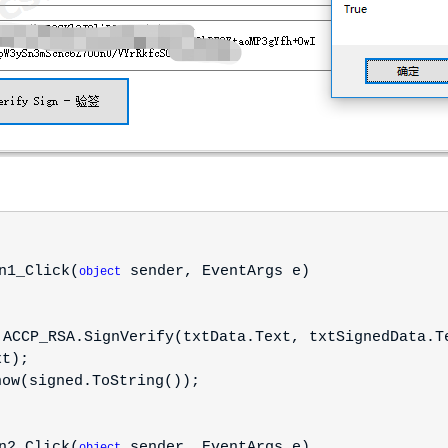
n1_Click(
sender, EventArgs e)
object
ACCP_RSA.SignVerify(txtData.Text, txtSignedData.T
xt);
w(signed.ToString());
n2_Click(
sender, EventArgs e)