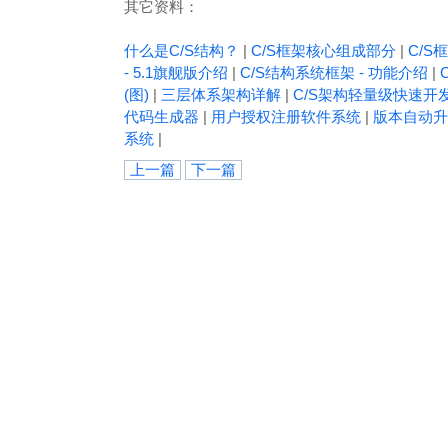
其它资料：
什么是C/S结构？
|
C/S框架核心组成部分
|
C/S框
- 5.1旗舰版介绍
|
C/S结构系统框架 - 功能介绍
|
(图)
|
三层体系架构详解
|
C/S架构轻量级快速开
代码生成器
|
用户授权注册软件系统
|
版本自动升
系统
|
上一篇
下一篇