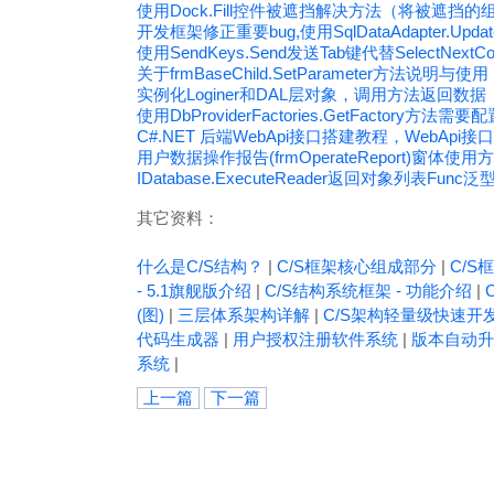
使用Dock.Fill控件被遮挡解决方法（将被遮挡
开发框架修正重要bug,使用SqlDataAdapter.U
使用SendKeys.Send发送Tab键代替SelectNextCon
关于frmBaseChild.SetParameter方法说
实例化Loginer和DAL层对象，调用方法返回数据
使用DbProviderFactories.GetFactory方
C#.NET 后端WebApi接口搭建教程，WebApi
用户数据操作报告(frmOperateReport)窗体使用
IDatabase.ExecuteReader返回对象列表Fu
其它资料：
什么是C/S结构？
|
C/S框架核心组成部分
|
C/S框
- 5.1旗舰版介绍
|
C/S结构系统框架 - 功能介绍
|
(图)
|
三层体系架构详解
|
C/S架构轻量级快速开
代码生成器
|
用户授权注册软件系统
|
版本自动升
系统
|
上一篇
下一篇