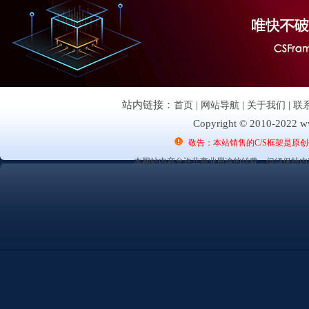
站内链接：
首页
|
网站导航
|
关于我们
|
联
Copyright © 2010-2022 ww
敬告：本站销售的C/S框架是原
本网站内容允许非商业用途的转载，但须保持内