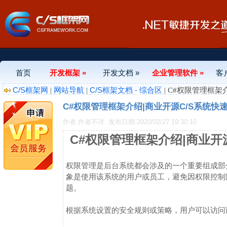
首页
开发框架 »
开发文档 »
企业管理软件 »
客
C/S框架网
网站导航
C/S框架文档 - 综合区
|
|
| C#权限管理框
C#权限管理框架介绍|商业开源C/S系统
作者:作者不详
发布日期:2020/02/27 19:30:10
C#权限管理框架介绍|商业开
权限管理是后台系统都会涉及的一个重要组成部
象是使用该系统的用户或员工，避免因权限控制
题。
根据系统设置的安全规则或策略，用户可以访问