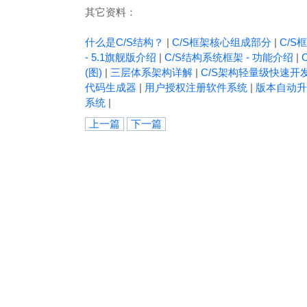
其它资料：
什么是C/S结构？
|
C/S框架核心组成部分
|
C/S框
- 5.1旗舰版介绍
|
C/S结构系统框架 - 功能介绍
|
(图)
|
三层体系架构详解
|
C/S架构轻量级快速开
代码生成器
|
用户授权注册软件系统
|
版本自动升
系统
|
上一篇
下一篇