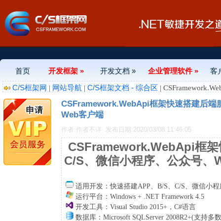
首页
开发框架 »
开发文档 »
企业管理软件 »
客
C/S框架网
网站导航
C/S框架文档 - 综合区
|
|
| CSFramewo
CSFramework.WebApi框架快速搭建
Web客户端
作者:作者不详
发布日期:2020/03/08 11:46:05
CSFramework.WebAp
C/S、微信小程序、公众号、
适用开发：
快速搭建APP、B/S、C/S、微信
运行平台：Windows + .NET Framework 4.5
开发工具：Visual Studio 2015+，C#语言
数据库：Microsoft SQLServer 2008R2+(支持多数