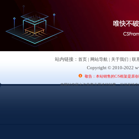
站内链接：
首页
|
网站导航
|
关于我们
|
联
Copyright © 2010-2022 ww
敬告：本站销售的C/S框架是原
本网站内容允许非商业用途的转载，但须保持内