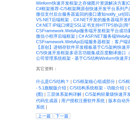
Winform快速开发框架之存储图片资源解决方案|C
C#框架推荐-C/S框架网原创快速开发平台系列产
微信支付后台服务器返回的接口通知notify_url(回
VS.NET后端框架，C#.NET开发的服务器端开发框
C#.NET IP端口绑定SSL证书支持HTTPS协议(用
CSFramework.WebApi服务端开发框架平台成
微信小程序后端框架 | C# ASP.NET服务端Web
CSFramework.WebApi后端服务器框架：客户端
【原创】进销存软件开发模板基于C/S架构快速开发框架C
C/S快速开发框架多语言功能集成百度翻译接口
公司管理系统框架 - 基于C/S结构Winform快速
其它资料：
什么是C/S结构？
|
C/S框架核心组成部分
|
C/S框
- 5.1旗舰版介绍
|
C/S结构系统框架 - 功能介绍
|
(图)
|
三层体系架构详解
|
C/S架构轻量级快速开
代码生成器
|
用户授权注册软件系统
|
版本自动升
系统
|
上一篇
下一篇