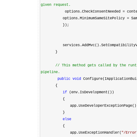
given request.
options.CheckConsentNeeded
=
cont
options.MinimumSameSitePolicy
=
Sam
});
services.AddMvc().SetCompatibilityVersi
}
//
This method gets called by the runt
pipeline.
public
void
Configure(IApplicationBui
{
if
(env.IsDevelopment())
{
app.UseDeveloperExceptionPage()
}
else
{
app.UseExceptionHandler(
"
/Error