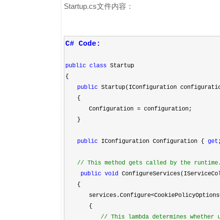
Startup.cs文件内容：
C# Code:
public
class
Startup
{
public
Startup(IConfiguration configurati
{
Configuration
=
configuration;
}
public
IConfiguration Configuration {
get
//
This method gets called by the runtime.
public
void
ConfigureServices(IServiceCo
{
services.Configure
<
CookiePolicyOptions
{
//
This lambda determines whether u