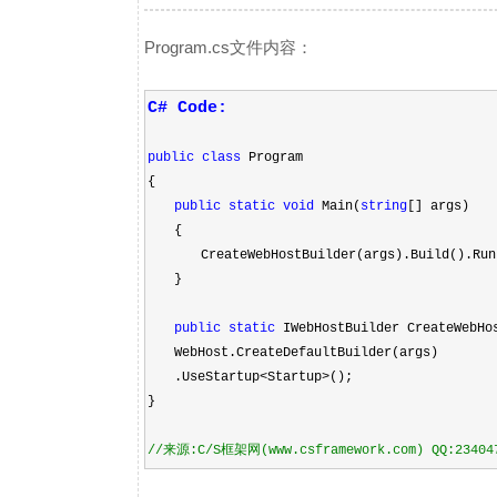
Program.cs文件内容：
C# Code:
public
class
Program
{
public
static
void
Main(
string
[] args)
{
CreateWebHostBuilder(args).Build().Run
}
public
static
IWebHostBuilder CreateWebHo
WebHost.CreateDefaultBuilder(args)
.UseStartup
<
Startup
>
();
}
//
来源:C/S框架网(www.csframework.com) QQ:23404