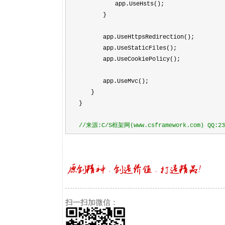
app.UseHsts();
}
app.UseHttpsRedirection();
app.UseStaticFiles();
app.UseCookiePolicy();
app.UseMvc();
}
}
//
来源:C/S框架网(www.csframework.com) QQ:23
扫一扫加微信：