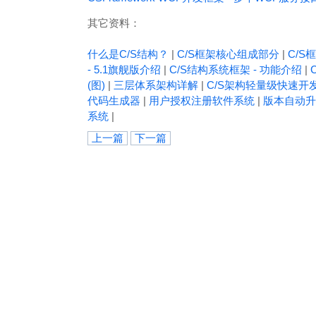
其它资料：
什么是C/S结构？
|
C/S框架核心组成部分
|
C/S框
- 5.1旗舰版介绍
|
C/S结构系统框架 - 功能介绍
|
(图)
|
三层体系架构详解
|
C/S架构轻量级快速开
代码生成器
|
用户授权注册软件系统
|
版本自动升
系统
|
上一篇
下一篇