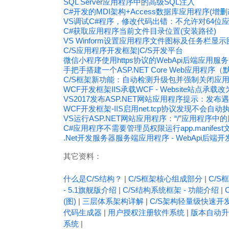
SQL Server应用程序中的高级SQL注入
C#开发的MDI架构+Access数据库应用程序(增删
VS调试C#程序，修改代码出错：不允许对64位
C#获取应用程序当前文件目录位置(安装路径)
VS Winform设置应用程序文件图标及任务栏显示
C/S应用程序开发框架|C/S开发平台
微信小程序使用https协议的WebApi后端应用服
手把手搭建一个ASP.NET Core Web应用程序（
C/S框架新功能：自动检测升级包并强制关闭应
WCF开发框架IIS承载WCF - Website站点承
VS2017发布ASP.NET网站应用程序提示：
WCF开发框架-IIS启用net.tcp协议发现不会自动
VS运行ASP.NET网站应用程序：“/”应用程序中的
C#应用程序不需要管理员权限运行app.manifes
.Net开发服务器服务端应用程序 - WebApi后端
其它资料：
什么是C/S结构？
|
C/S框架核心组成部分
|
C/S框
- 5.1旗舰版介绍
|
C/S结构系统框架 - 功能介绍
|
(图)
|
三层体系架构详解
|
C/S架构轻量级快速开
代码生成器
|
用户授权注册软件系统
|
版本自动升
系统
|