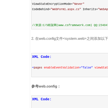
ViewStateEncryptionMode
=
"
Never
"
CodeBehind
=
"
WebForm1.aspx.cs
"
Inherits
=
"
WebAp
//
来源:C/S框架网(www.csframework.com) QQ:23404
2. 在web.config文件<system.web>之间添加
XML Code:
<
pages
enableEventValidation
="false"
viewStat
参考web.config：
XML Code: