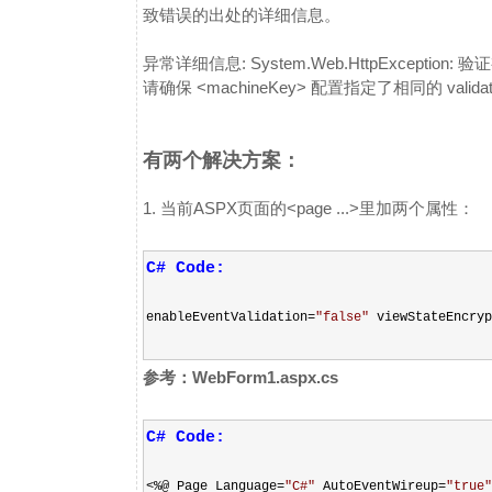
致错误的出处的详细信息。
异常详细信息: System.Web.HttpExcep
请确保 <machineKey> 配置指定了相同的 valid
有两个解决方案：
1. 当前ASPX页面的<page ...>里加两个属性：
C# Code:
enableEventValidation
=
"
false
"
viewStateEncry
参考：WebForm1.aspx.cs
C# Code:
<%
@ Page Language
=
"
C#
"
AutoEventWireup
=
"
true
"