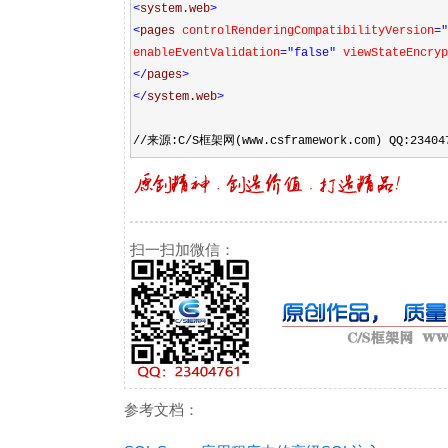
<
system.web
>
<
pages
controlRenderingCompatibilityVersion
="
enableEventValidation
="false"
viewStateEncryp
</
pages
>
</
system.web
>
//来源:C/S框架网(www.csframework.com) QQ:23404
扫一扫加微信：
参考文档：