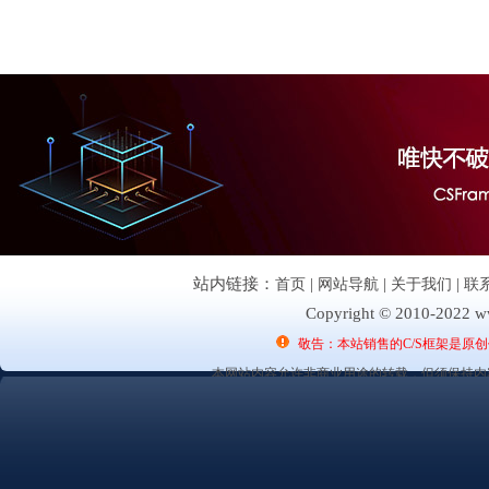
站内链接：
首页
|
网站导航
|
关于我们
|
联
Copyright © 2010-2022 ww
敬告：本站销售的C/S框架是原
本网站内容允许非商业用途的转载，但须保持内