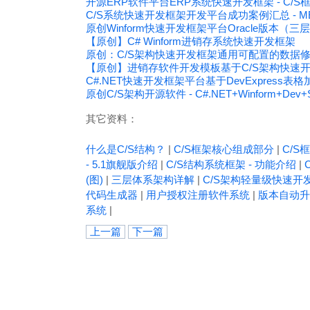
开源ERP软件平台ERP系统快速开发框架 - C/
C/S系统快速开发框架开发平台成功案例汇总 - 
原创Winform快速开发框架平台Oracle版本（三层架
【原创】C# Winform进销存系统快速开发框架
原创：C/S架构快速开发框架通用可配置的数据
【原创】进销存软件开发模板基于C/S架构快速开发框架C
C#.NET快速开发框架平台基于DevExpress
原创C/S架构开源软件 - C#.NET+Winform+D
其它资料：
什么是C/S结构？
|
C/S框架核心组成部分
|
C/S框
- 5.1旗舰版介绍
|
C/S结构系统框架 - 功能介绍
|
(图)
|
三层体系架构详解
|
C/S架构轻量级快速开
代码生成器
|
用户授权注册软件系统
|
版本自动升
系统
|
上一篇
下一篇