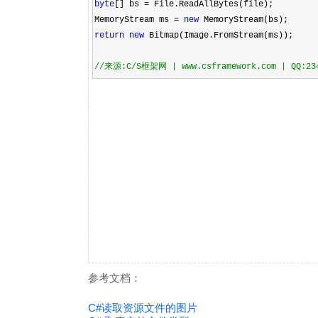
byte
[] bs
=
File.ReadAllBytes(file);
MemoryStream ms
=
new
MemoryStream(bs);
return
new
Bitmap(Image.FromStream(ms));
//
来源:C/S框架网 | www.csframework.com | QQ:23
参考文档：
C#读取资源文件的图片