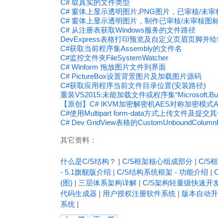
C# 取真实的文件类型
C# 窗体上显示透明图片,PNG图片，已审核/未
C# 窗体上显示透明图片，制作已审核/未审核图
C# 从注册表获取Windows服务的文件路径
DevExpress表格打印预览及自定义页眉页脚并绘制图片
C#获取当前程序集Assembly的文件名
C#监控文件夹FileSystemWatcher
C# Winform 拖放图片文件到界面
C# PictureBox设置背景图片及加载图片源码
C#获取应用程序当前文件目录位置(安装路径)
重装VS2015:未能加载文件或程序集“Microsoft.Build, 
【原创】C# IKVM加密解密机AES对称加密模式AES-1
C#使用Multipart form-data方式上传文件及提
C# Dev GridView表格的CustomUnboundCol
其它资料：
什么是C/S结构？
|
C/S框架核心组成部分
|
C/S框
- 5.1旗舰版介绍
|
C/S结构系统框架 - 功能介绍
|
(图)
|
三层体系架构详解
|
C/S架构轻量级快速开
代码生成器
|
用户授权注册软件系统
|
版本自动升
系统
|