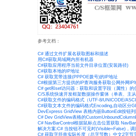
参考文档：
C# 通过文件扩展名获取图标和描述
用C#获取局域网内所有机器
C#获取应用程序当前文件目录位置(安装路径)
C#获取本地的IP地址
C# 获取宽带连接(PPPOE拨号)的IP地址
C#根据第三方提供的IP查询服务获取公网外网IP
C# get和set访问器：获取和设置字段（属性）的
C/S系统快速开发框架数据操作窗体（单表、主
C#获取文件的编码格式（UTF-8/UNICODE/ASCI
C#获取文本文件的编码格式Encoding,自动区分GB
DevExpress GridView 表格内嵌ButtonEdit
C# Dev GridView表格的CustomUnboundCol
C# NavBarControl根据鼠标点击位置获取 NavBar
解决方案:C# 当按钮不可见时(Visible=False)，调用B
C# 获取字符串实际长度（总字节数）中文2字节