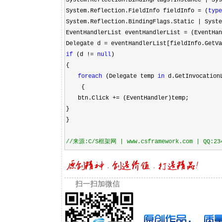
System.Reflection.BindingFlags.Instance
|
Sys
System.Reflection.FieldInfo fieldInfo
=
(
type
System.Reflection.BindingFlags.Static
|
Syste
EventHandlerList eventHandlerList
=
(EventHan
Delegate d
=
eventHandlerList[fieldInfo.GetVa
if
(d
!=
null
)
{
foreach
(Delegate temp
in
d.GetInvocation
{
btn.Click +
=
(EventHandler)temp;
}
}
//
来源:C/S框架网 | www.csframework.com | QQ:23
扫一扫加微信