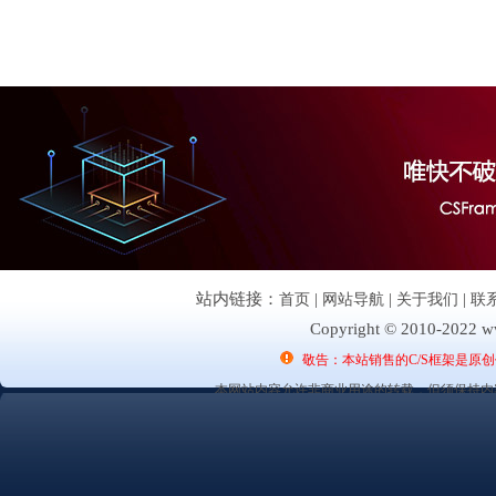
站内链接：
首页
|
网站导航
|
关于我们
|
联
Copyright © 2010-2022 ww
敬告：本站销售的C/S框架是原
本网站内容允许非商业用途的转载，但须保持内