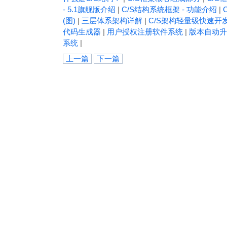
- 5.1旗舰版介绍
|
C/S结构系统框架 - 功能介绍
|
(图)
|
三层体系架构详解
|
C/S架构轻量级快速开
代码生成器
|
用户授权注册软件系统
|
版本自动升
系统
|
上一篇
下一篇