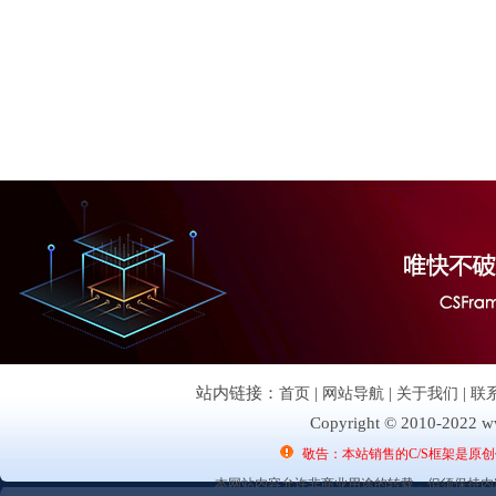
站内链接：
首页
|
网站导航
|
关于我们
|
联
Copyright © 2010-2022 ww
敬告：本站销售的C/S框架是原
本网站内容允许非商业用途的转载，但须保持内