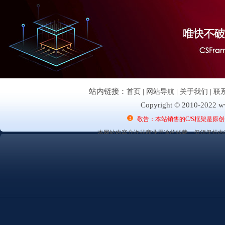
站内链接：
首页
|
网站导航
|
关于我们
|
联
Copyright © 2010-2022 ww
敬告：本站销售的C/S框架是原
本网站内容允许非商业用途的转载，但须保持内