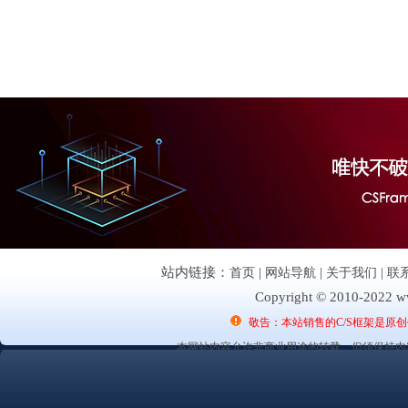
站内链接：
首页
|
网站导航
|
关于我们
|
联
Copyright © 2010-2022 ww
敬告：本站销售的C/S框架是原
本网站内容允许非商业用途的转载，但须保持内