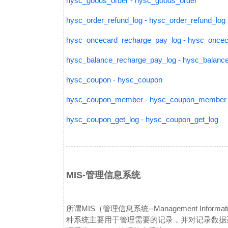
hysc_goods_order - hysc_goods_order
hysc_order_refund_log - hysc_order_refund_log
hysc_oncecard_recharge_pay_log - hysc_oncec
hysc_balance_recharge_pay_log - hysc_balanc
hysc_coupon - hysc_coupon
hysc_coupon_member - hysc_coupon_member
hysc_coupon_get_log - hysc_coupon_get_log
MIS-管理信息系统
所谓MIS（管理信息系统--Management Inf
种系统主要用于管理需要的记录，并对记录数据