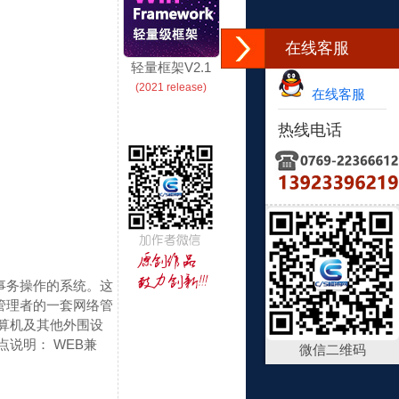
在线客服
轻量框架V2.1
(2021 release)
在线客服
热线电话
行日常事务操作的系统。这
管理者的一套网络管
人、计算机及其他外围设
点说明：
WEB兼
微信二维码