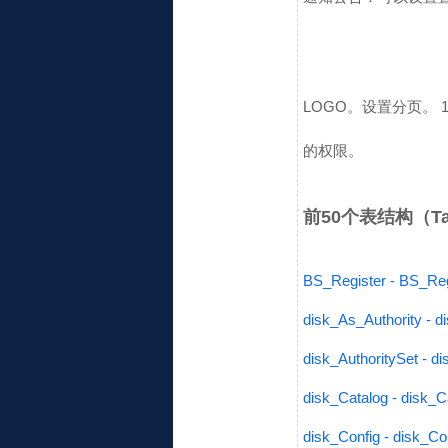
LOGO。设置分页。
的权限。
前50个表结构（Table
BS_Register - BS_Reg
disk_As_Authority - d
disk_AuthoritySet - di
disk_Catalog - disk_C
disk_Config - disk_Co