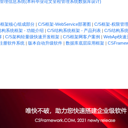
IS-管理信息系统(本科毕业论文全程管理系统数据库设计)
/S框架核心组成部分
|
C/S框架-WebService部署图
|
C/S框架-权限管
结构系统框架 - 功能介绍
|
C/S结构系统框架 - 产品列表
|
C/S结构系统
解
|
C/S架构轻量级快速开发框架
|
C/S框架网客户案例
|
WebApi快
注册软件系统
|
版本自动升级软件
|
数据库底层应用框架
|
CSFrame