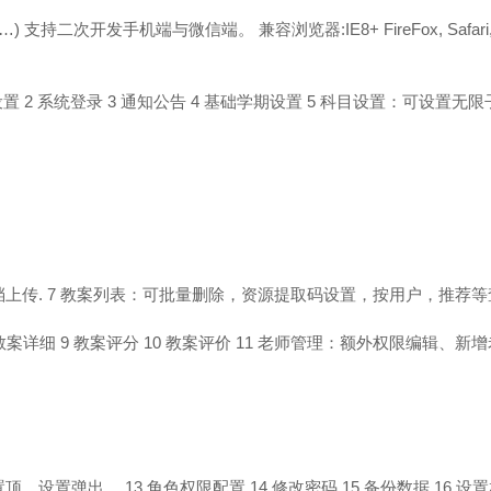
x…)
支持二次开发手机端与微信端。
兼容浏览器:IE8+ FireFox, Safari,
设置
2 系统登录
3 通知公告
4 基础学期设置
5 科目设置：可设置无限
上传.
7 教案列表：可批量删除，资源提取码设置，按用户，推荐等
教案详细
9 教案评分
10 教案评价
11 老师管理：额外权限编辑、新
置顶，设置弹出。
13 角色权限配置
14 修改密码
15 备份数据
16 设