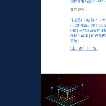
软件开发与设计 - M
其它资料：
什么是C/S结构？
|
C
- 5.1旗舰版介绍
|
C/S
(图)
|
三层体系架构详
代码生成器
|
用户授权
系统
|
上一篇
下一篇