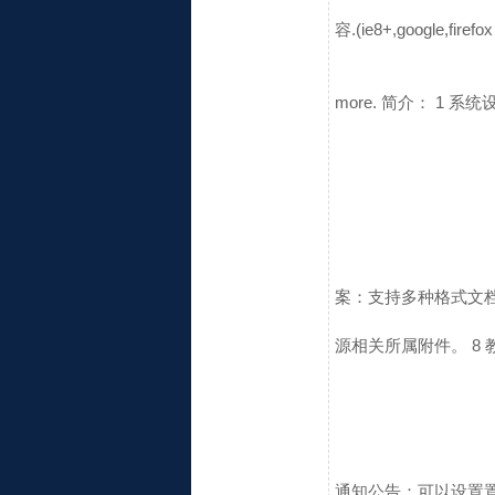
容.(ie8+,google,firefo
more.
简介：
1 系统
案：支持多种格式文档
源相关所属附件。
8 
通知公告：可以设置