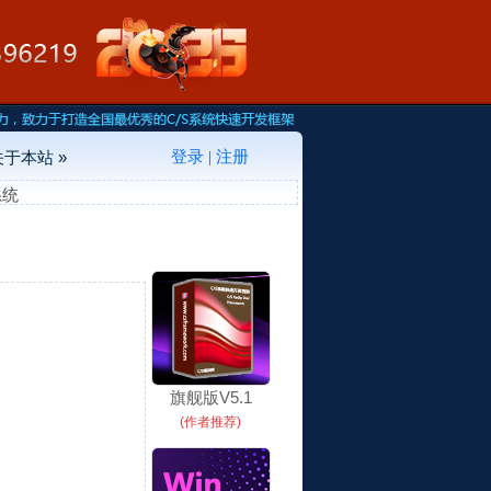
登录
注册
关于本站 »
|
系统
旗舰版V5.1
(作者推荐)