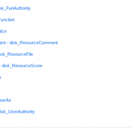
isk_FunAuthority
Function
tice
nt - disk_ResourceComment
disk_ResourceFile
- disk_ResourceScore
m
UserAs
disk_UserAuthority