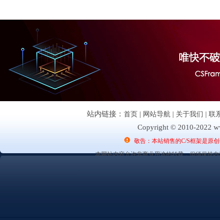
站内链接：
首页
|
网站导航
|
关于我们
|
联
Copyright © 2010-2022 ww
敬告：本站销售的C/S框架是原
本网站内容允许非商业用途的转载，但须保持内