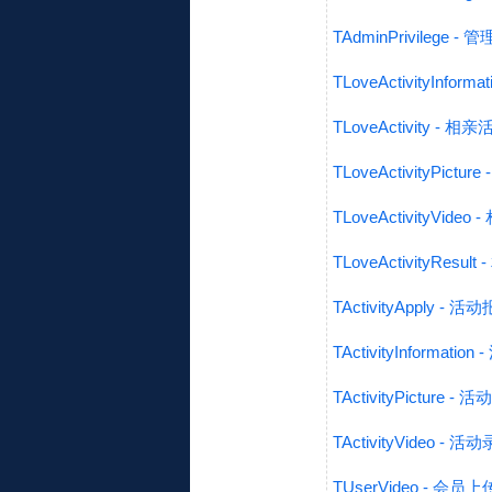
TAdminPrivilege 
TLoveActivityInfor
TLoveActivity - 
TLoveActivityPict
TLoveActivityVid
TLoveActivityRes
TActivityApply - 
TActivityInformati
TActivityPicture -
TActivityVideo - 
TUserVideo - 会