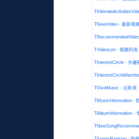
TIntimateActiviti
TNewVideo - 最新视
TRecommendedVid
TVideoList - 视频列表
TInterestCircle - 
TInterestCircleMe
TGiveMusic - 点歌表
TMusicInformation
TAlbumInformation
TNewSongRecomm
TSongsRanking -