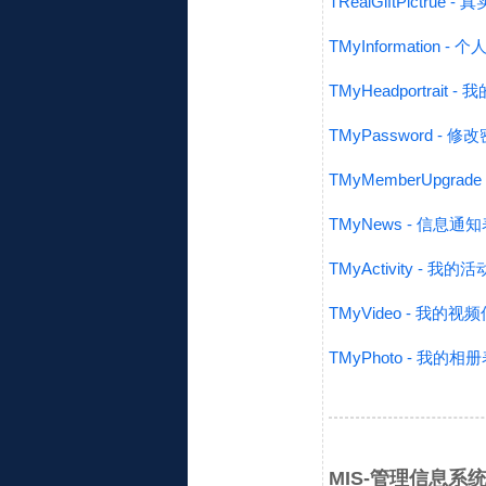
TRealGiftPictrue
TMyInformation -
TMyHeadportrait 
TMyPassword - 修
TMyMemberUpgrad
TMyNews - 信息通
TMyActivity - 我
TMyVideo - 我的视
TMyPhoto - 我的相
MIS-管理信息系