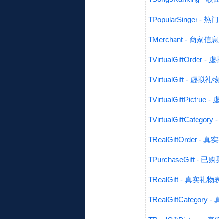
TPopularSinger -
TMerchant - 商家信
TVirtualGiftOrder
TVirtualGift - 虚拟礼
TVirtualGiftPictr
TVirtualGiftCateg
TRealGiftOrder -
TPurchaseGift - 
TRealGift - 真实礼物
TRealGiftCategor