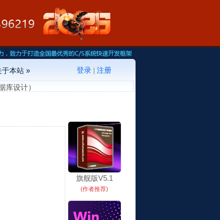
登录
注册
关于本站 »
|
数据库设计）
旗舰版V5.1
(作者推荐)