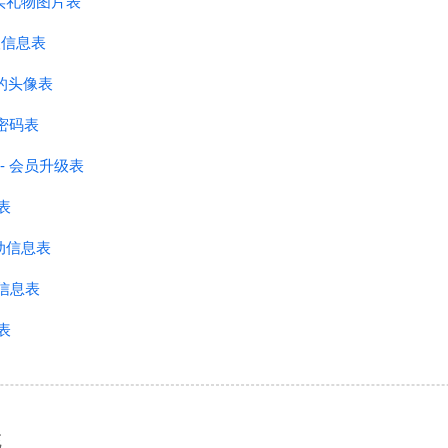
 - 真实礼物图片表
 个人信息表
- 我的头像表
改密码表
e - 会员升级表
知表
的活动信息表
频信息表
册表
统