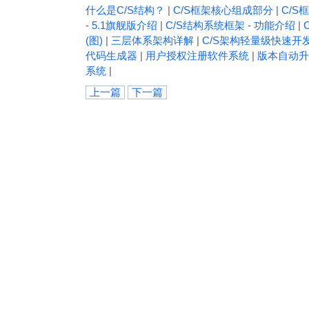
什么是C/S结构？
|
C/S框架核心组成部分
|
C/S框
- 5.1旗舰版介绍
|
C/S结构系统框架 - 功能介绍
|
(图)
|
三层体系架构详解
|
C/S架构轻量级快速开
代码生成器
|
用户授权注册软件系统
|
版本自动升
系统
|
上一篇
下一篇