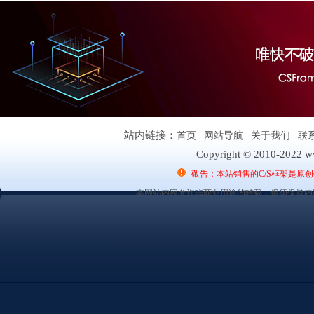
站内链接：
首页
|
网站导航
|
关于我们
|
联
Copyright © 2010-2022 ww
敬告：本站销售的C/S框架是原
本网站内容允许非商业用途的转载，但须保持内