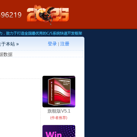
登录
注册
关于本站 »
|
单据数据
旗舰版V5.1
(作者推荐)