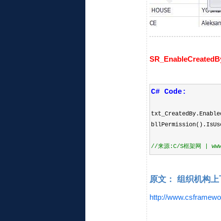
SR_EnableCreated
C# Code:
txt_CreatedBy.Enabl
bllPermission().IsUs
//
来源:C/S框架网 | www.c
原文： 组织机构上
http://www.csframewo