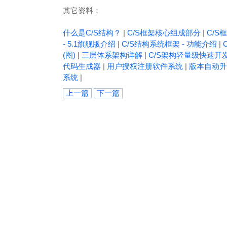
其它资料：
什么是C/S结构？
|
C/S框架核心组成部分
|
C/S框
- 5.1旗舰版介绍
|
C/S结构系统框架 - 功能介绍
|
(图)
|
三层体系架构详解
|
C/S架构轻量级快速开
代码生成器
|
用户授权注册软件系统
|
版本自动升
系统
|
上一篇
下一篇