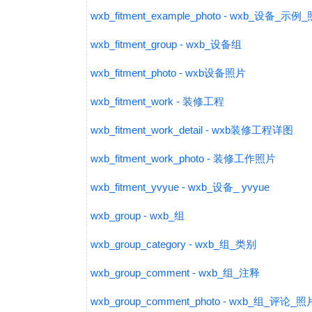
wxb_fitment_example_photo - wxb_设备_示例
wxb_fitment_group - wxb_设备组
wxb_fitment_photo - wxb设备照片
wxb_fitment_work - 装修工程
wxb_fitment_work_detail - wxb装修工程详图
wxb_fitment_work_photo - 装修工作照片
wxb_fitment_yvyue - wxb_设备_ yvyue
wxb_group - wxb_组
wxb_group_category - wxb_组_类别
wxb_group_comment - wxb_组_注释
wxb_group_comment_photo - wxb_组_评论_照