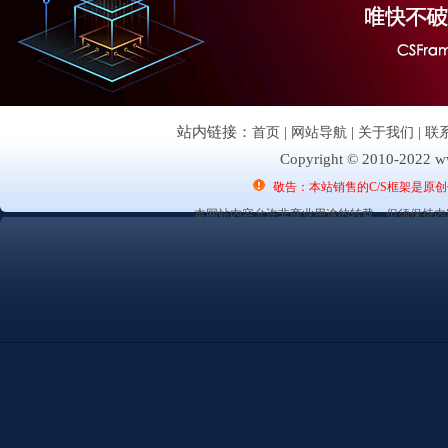
站内链接：
首页
|
网站导航
|
关于我们
|
联
Copyright © 2010-2022 ww
敬告：本站销售的C/S框架是原
本网站内容允许非商业用途的转载，但须保持内