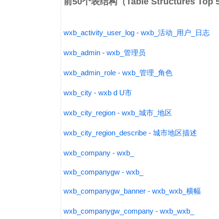
前50个表结构（Table Structures Top
wxb_activity_user_log - wxb_活动_用户_日志
wxb_admin - wxb_管理员
wxb_admin_role - wxb_管理_角色
wxb_city - wxb d U市
wxb_city_region - wxb_城市_地区
wxb_city_region_describe - 城市地区描述
wxb_company - wxb_
wxb_companygw - wxb_
wxb_companygw_banner - wxb_wxb_横幅
wxb_companygw_company - wxb_wxb_