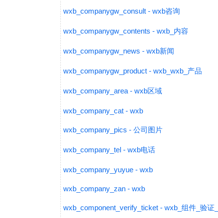
wxb_companygw_consult - wxb咨询
wxb_companygw_contents - wxb_内容
wxb_companygw_news - wxb新闻
wxb_companygw_product - wxb_wxb_产品
wxb_company_area - wxb区域
wxb_company_cat - wxb
wxb_company_pics - 公司图片
wxb_company_tel - wxb电话
wxb_company_yuyue - wxb
wxb_company_zan - wxb
wxb_component_verify_ticket - wxb_组件_验