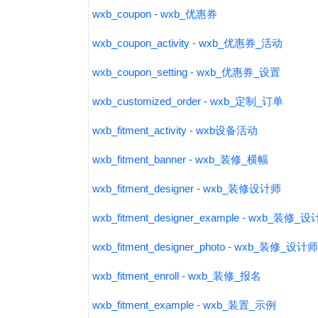
wxb_coupon - wxb_优惠券
wxb_coupon_activity - wxb_优惠券_活动
wxb_coupon_setting - wxb_优惠券_设置
wxb_customized_order - wxb_定制_订单
wxb_fitment_activity - wxb设备活动
wxb_fitment_banner - wxb_装修_横幅
wxb_fitment_designer - wxb_装修设计师
wxb_fitment_designer_example - wxb_装修
wxb_fitment_designer_photo - wxb_装修_设
wxb_fitment_enroll - wxb_装修_报名
wxb_fitment_example - wxb_装置_示例