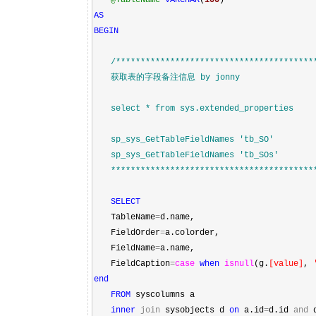
@TableName
VARCHAR
(
100
)
AS
BEGIN
/*
***************************************
获取表的字段备注信息 by jonny
select * from sys.extended_properties
sp_sys_GetTableFieldNames 'tb_SO'
sp_sys_GetTableFieldNames 'tb_SOs'
******************************************
SELECT
TableName
=
d.name,
FieldOrder
=
a.colorder,
FieldName
=
a.name,
FieldCaption
=
case
when
isnull
(g.
[
value
]
,
end
FROM
syscolumns a
inner
join
sysobjects d
on
a.id
=
d.id
and
d