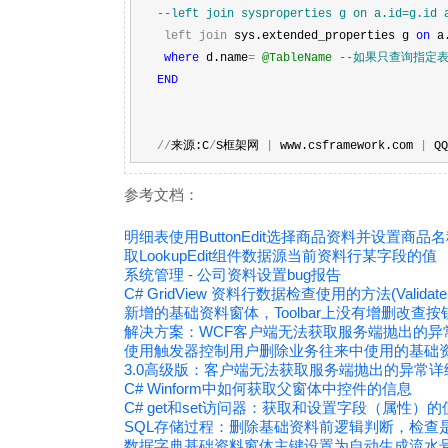
--
left join sysproperties g on a.id=g.id 
left
join
sys.extended_properties g
on
a.
where
d.name
=
@TableName
--
如果只查询指定表
END
//
来源:C
/
S框架网
|
www.csframework.com
|
QQ
参考文档：
明细表使用ButtonEdit选择商品资料并设置商
取LookupEdit组件数据源当前资料行某字段的值
系统管理 - 公司资料设置bug报告
C# GridView 资料行数据检查使用的方法(ValidateRow
新增的基础资料窗体，Toolbar上没有增删改查按
解决方案：WCF客户端无法获取服务端抛出的异
使用触发器控制用户删除业务往来中使用的基础
3.0高级版：客户端无法获取服务端抛出的异常详
C# Winform中如何获取父窗体中控件的信息
C# get和set访问器：获取和设置字段（属性）的
SQL存储过程：删除基础资料前逻辑判断，检查
数据字典基础资料窗体主键设置为自动生成流水