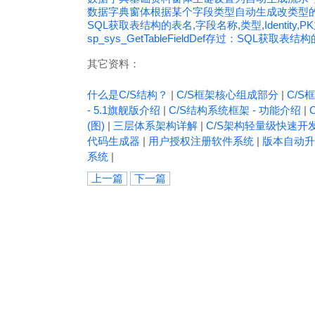
数据字典窗体根据某个字段类型自动生成改类型
SQL获取表结构的表名,字段名称,类型,Identity,
sp_sys_GetTableFieldDef存过：SQL获取表
其它资料：
什么是C/S结构？
|
C/S框架核心组成部分
|
C/S框
- 5.1旗舰版介绍
|
C/S结构系统框架 - 功能介绍
|
(图)
|
三层体系架构详解
|
C/S架构轻量级快速开
代码生成器
|
用户授权注册软件系统
|
版本自动升
系统
|
上一篇
下一篇