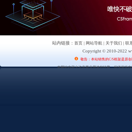
站内链接：
首页
|
网站导航
|
关于我们
|
联
Copyright © 2010-2022 ww
敬告：本站销售的C/S框架是原
本网站内容允许非商业用途的转载，但须保持内