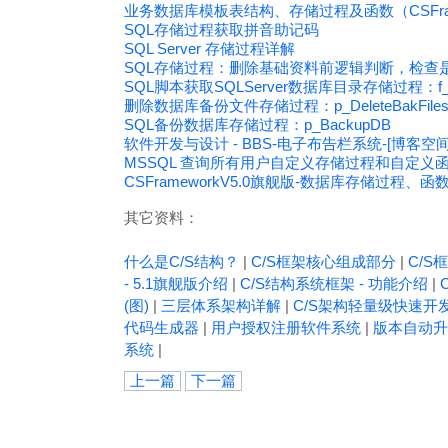
业务数据库模板表结构、存储过程及函数（CSFrame
SQL存储过程获取拼音助记码
SQL Server 存储过程详解
SQL存储过程：删除基础资料前逻辑判断，检查
SQL脚本获取SQLServer数据库目录存储过程：f_G
删除数据库备份文件存储过程：p_DeleteBakFile
SQL备份数据库存储过程：p_BackupDB
软件开发与设计 - BBS-电子布告栏系统-[博客空间]
MSSQL 查询所有用户自定义存储过程和自定义
CSFrameworkV5.0旗舰版-数据库存储过程、函
其它资料：
什么是C/S结构？
|
C/S框架核心组成部分
|
C/S框
- 5.1旗舰版介绍
|
C/S结构系统框架 - 功能介绍
|
(图)
|
三层体系架构详解
|
C/S架构轻量级快速开
代码生成器
|
用户授权注册软件系统
|
版本自动升
系统
|
上一篇
下一篇