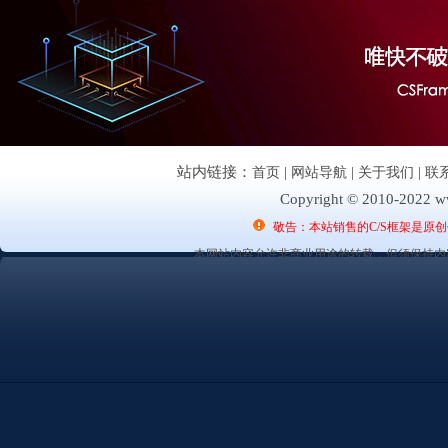
站内链接：
首页
|
网站导航
|
关于我们
|
联
Copyright © 2010-2022 ww
敬告：本站销售的C/S框架是原
本网站内容允许非商业用途的转载，但须保持内