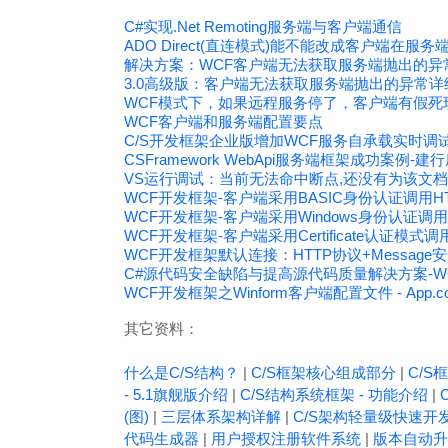
C#实现.Net Remoting服务端与客户端通信
ADO Direct(直连模式)能不能改成客户端在服
解决方案：WCF客户端无法获取服务端抛出的异
3.0高级版：客户端无法获取服务端抛出的异常详
WCF模式下，如果远程服务停了，客户端有假
WCF客户端和服务端配置要点
C/S开发框架企业版增加WCF服务自承载实时调
CSFramework WebApi服务端框架成功案例
VS运行调试：当前无法命中断点,还没有为该文档
WCF开发框架-客户端采用BASIC身份认证调用H
WCF开发框架-客户端采用Windows身份认证调用
WCF开发框架-客户端采用Certificate认证模式
WCF开发框架默认连接：HTTP协议+Message安
C#源代码安全缺陷与提高源代码质量解决方案-W
WCF开发框架之Winform客户端配置文件 - App.con
其它资料：
什么是C/S结构？
|
C/S框架核心组成部分
|
C/S框
- 5.1旗舰版介绍
|
C/S结构系统框架 - 功能介绍
|
(图)
|
三层体系架构详解
|
C/S架构轻量级快速开
代码生成器
|
用户授权注册软件系统
|
版本自动升