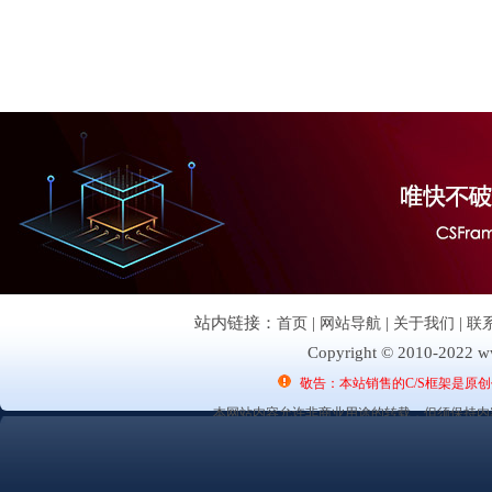
站内链接：
首页
|
网站导航
|
关于我们
|
联
Copyright © 2010-2022 ww
敬告：本站销售的C/S框架是原
本网站内容允许非商业用途的转载，但须保持内