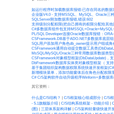
如运行程序时加载数据库报错:已存在同名的数据
企业版V4.0 - 支持MSSQL、MySQL、Oracl
SQLServer附加数据库报错,错误:602
支持级别分配权限(把自己拥有的权限分配给其他
C#多数据库组件包支持MSSQL+Oracle+MySQ
PL/SQL Developer连接Oracle数据库报错：ORA
CSFramework.DB基于ADO.NET多数据库底层组件
SQL用户添加用户角色db_owner提示用户组
CSFramework通用自动提交数据工具类(DbDataUp
MsSQL/MySQL/Oracle三种常用数据库数据类型(
CSFramework对象模型框架(DbDataUpdate)，
DbFramework数据库实体类对象模型框架（ 支持Ms
基于集团组织架构数据权限系统快速开发框架(C#.NE
新增模块菜单，添加功能窗体后在角色分配权限
C# C/S架构软件自动升级程序Winform+多数据库(MyS
其它资料：
什么是C/S结构？
|
C/S框架核心组成部分
|
C/S框
- 5.1旗舰版介绍
|
C/S结构系统框架 - 功能介绍
|
(图)
|
三层体系架构详解
|
C/S架构轻量级快速开