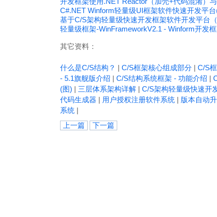
开发框架使用.NET Reactor（加壳+代码混
C#.NET Winform轻量级UI框架软件快速开发平台(MyS
基于C/S架构轻量级快速开发框架软件开发平台（C#
轻量级框架-WinFrameworkV2.1 - Winform开
其它资料：
什么是C/S结构？
|
C/S框架核心组成部分
|
C/S框
- 5.1旗舰版介绍
|
C/S结构系统框架 - 功能介绍
|
(图)
|
三层体系架构详解
|
C/S架构轻量级快速开
代码生成器
|
用户授权注册软件系统
|
版本自动升
系统
|
上一篇
下一篇