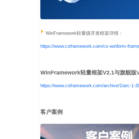
WinFramework轻量级开发框架详情：
https://www.csframework.com/cs-winform-fram
WinFramework轻量框架V2.1与旗舰版
https://www.csframework.com/archive/1/arc-1-
客户案例