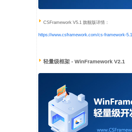
CSFramework V5.1 旗舰版详情：
https://www.csframework.com/cs-framework-5.
轻量级框架 - WinFramework V2.1