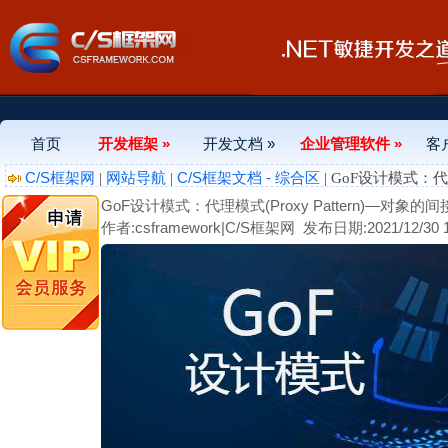
首页
开发框架 »
开发文档 »
企业管理软件 »
客
C/S框架网
网站导航
C/S框架文档 - 综合区
|
|
| GoF设计模式：代理
GoF设计模式：代理模式(Proxy Pattern)—对象的
作者:csframework|C/S框架网
发布日期:2021/12/30 1