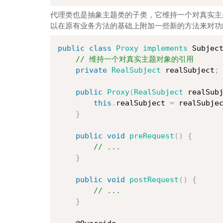
代理类
也是抽象主题类的子类，它维持一个对真实主
以在原有业务方法的基础上附加一些新的方法来对功
public
class
Proxy
implements
 Subjec
// 维持一个对真实主题对象的引用
private
RealSubject
 realSubject
;
public
Proxy
(
RealSubject
 realSub
this
.
realSubject 
=
 realSubje
}
public
void
preRequest
(
)
{
// ...
}
public
void
postRequest
(
)
{
// ...
}