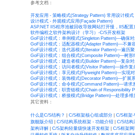
参考文档：
开发应用 - 策略模式(Strategy Pattern) 常用设计模式
设计模式 - 外观模式应用(Façade Pattern)
ASP.NET IIS程序池被回收导致网站打开慢，IIS配
软件编程之软件架构设计（学习）-C/S开发框架
GoF设计模式：单例模式(Singleton Pattern)—
GoF设计模式：适配器模式(Adapter Pattern)—
GoF设计模式：迭代器模式(Iterator Pattern)—
GoF设计模式：组合模式(Composite Pattern)—
GoF设计模式：建造者模式(Builder Pattern)—
GoF设计模式：访问者模式(Visitor Pattern)—操
GoF设计模式：享元模式(Flyweight Pattern)—
GoF设计模式：装饰模式(Decorator Pattern)—
GoF设计模式：命令模式(Command Pattern)—
GoF设计模式：职责链模式(Chain of Responsibili
GoF设计模式：桥接模式(Bridge Pattern)—处理多
其它资料：
什么是C/S结构？
|
C/S框架核心组成部分
|
C/S框架-
旗舰版介绍
|
C/S结构系统框架 - 功能介绍
|
C/S结构
架构详解
|
C/S架构轻量级快速开发框架
|
C/S框架
注册软件系统
|
版本自动升级软件
|
数据库底层应用