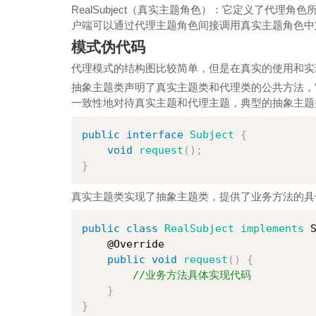
RealSubject（真实主题角色）：它定义了代
户端可以通过代理主题角色间接调用真实主题角色中
模式伪代码
代理模式的结构图比较简单，但是在真实的使用和实
抽象主题类
声明了真实主题类和代理类的公共方法，
一致性地对待真实主题和代理主题，典型的抽象主题
public
interface
Subject
{
void
request
(
)
;
}
真实主题类
实现了抽象主题类，提供了业务方法的具
public
class
RealSubject
implements
 
    @Override

public
void
request
(
)
{
//业务方法具体实现代码
}
}