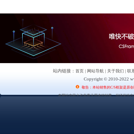
站内链接：
首页
|
网站导航
|
关于我们
|
联
Copyright © 2010-2022 ww
敬告：本站销售的C/S框架是原
本网站内容允许非商业用途的转载，但须保持内