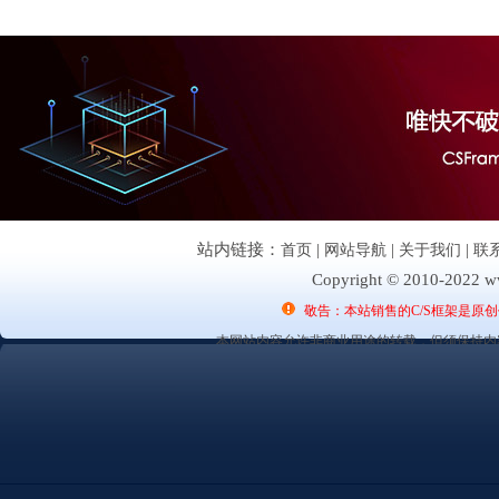
站内链接：
首页
|
网站导航
|
关于我们
|
联
Copyright © 2010-2022 ww
敬告：本站销售的C/S框架是原
本网站内容允许非商业用途的转载，但须保持内