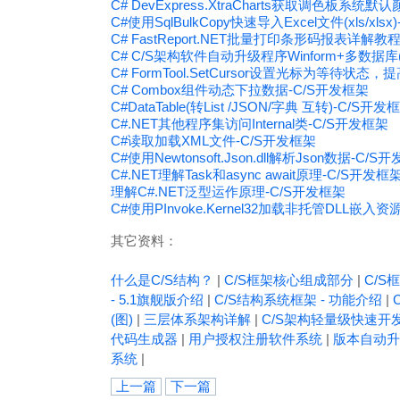
C# DevExpress.XtraCharts获取调色板系统默
C#使用SqlBulkCopy快速导入Excel文件(xls/xls
C# FastReport.NET批量打印条形码报表详解教
C# C/S架构软件自动升级程序Winform+多数据库(My
C# FormTool.SetCursor设置光标为等待状态
C# Combox组件动态下拉数据-C/S开发框架
C#DataTable(转List /JSON/字典 互转)-C/S开发
C#.NET其他程序集访问Internal类-C/S开发框架
C#读取加载XML文件-C/S开发框架
C#使用Newtonsoft.Json.dll解析Json数据-C/S
C#.NET理解Task和async await原理-C/S开发框
理解C#.NET泛型运作原理-C/S开发框架
C#使用PInvoke.Kernel32加载非托管DLL嵌入资
其它资料：
什么是C/S结构？
|
C/S框架核心组成部分
|
C/S框
- 5.1旗舰版介绍
|
C/S结构系统框架 - 功能介绍
|
(图)
|
三层体系架构详解
|
C/S架构轻量级快速开
代码生成器
|
用户授权注册软件系统
|
版本自动升
系统
|
上一篇
下一篇