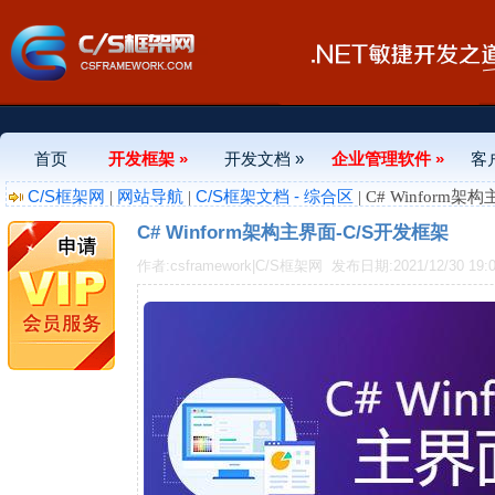
首页
开发框架 »
开发文档 »
企业管理软件 »
客
C/S框架网
网站导航
C/S框架文档 - 综合区
|
|
| C# Winform
C# Winform架构主界面-C/S开发框架
作者:csframework|C/S框架网
发布日期:2021/12/30 19:0