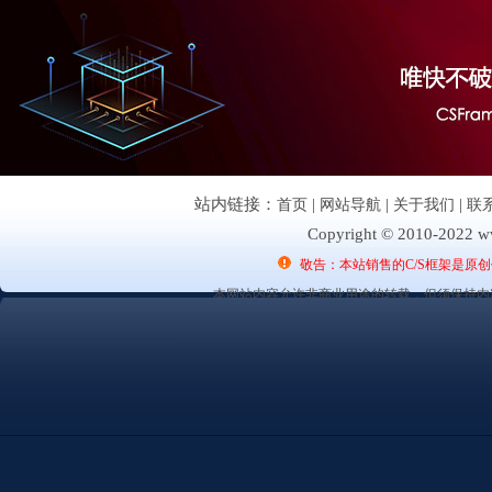
站内链接：
首页
|
网站导航
|
关于我们
|
联
Copyright © 2010-2022 ww
敬告：本站销售的C/S框架是原
本网站内容允许非商业用途的转载，但须保持内