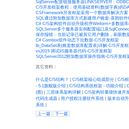
SqlServer配置链接服务器LINKSERVER：OD
C/S开发框架教程：使用基础资料(数据字典)的
CSFramework开发框架采用一个数据库解决方
SQL通过附加数据库方式新建用户账套-喜鹊软件O
C# C/S架构软件自动升级程序Winform+多数据库(My
SQLServer多个服务器实例配置端口及SqlConn
保存报错：当前记录已被其它用户删除，刷新数据失
C# Combox组件动态下拉数据-C/S开发框架
tb_DataSet表(账套数据库配置表)详解-C/S开发
vs2019 调试IIS服务器代码-C/S开发框架
SQLServer2012附加数据库操作指南-C/S开发框
其它资料：
什么是C/S结构？
|
C/S框架核心组成部分
|
C/S框
- 5.1旗舰版介绍
|
C/S结构系统框架 - 功能介绍
|
(图)
|
三层体系架构详解
|
C/S架构轻量级快速开
代码生成器
|
用户授权注册软件系统
|
版本自动升
系统
|
上一篇
下一篇