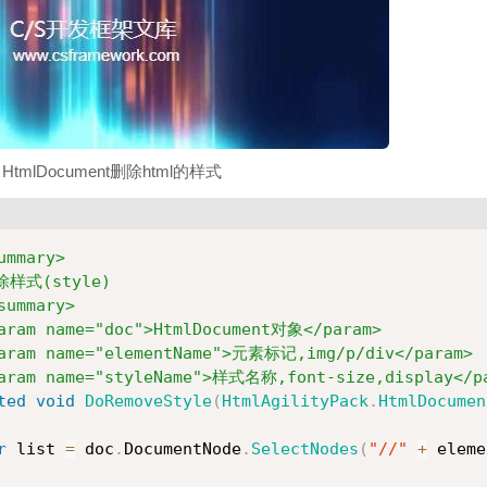
 - HtmlDocument删除html的样式
ummary>
除样式(style)
summary>
aram name="doc">HtmlDocument对象</param>
aram name="elementName">元素标记,img/p/div</param>
aram name="styleName">样式名称,font-size,display</p
ted
void
DoRemoveStyle
(
HtmlAgilityPack
.
HtmlDocumen
r
 list 
=
 doc
.
DocumentNode
.
SelectNodes
(
"//"
+
 eleme