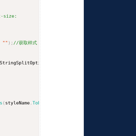
size:
""
)
;
//获取样式
StringSplitOptions
.
RemoveEmptyEntries
)
;
s
(
styleName
.
ToLower
(
)
)
)