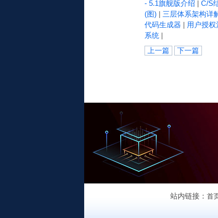
- 5.1旗舰版介绍
|
C/S
(图)
|
三层体系架构详
代码生成器
|
用户授权
系统
|
上一篇
下一篇
站内链接：
首