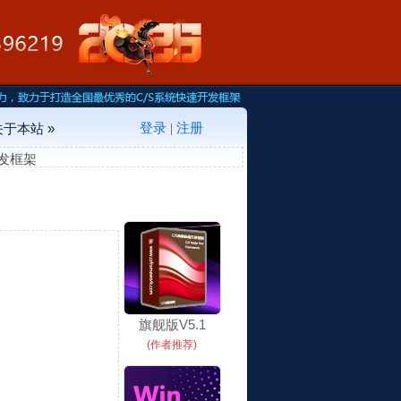
登录
注册
关于本站 »
|
S开发框架
旗舰版V5.1
(作者推荐)