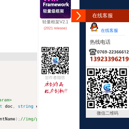
在线客服
轻量框架V2.1
(2021 release)
在线客服
热线电话
aram>
t
 doc
,
string
 elementName
,
string
 styleName
)
微信二维码
ntName
)
;
//img/p/div