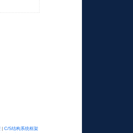
理
|
C/S结构系统框架