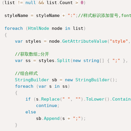
(
list 
!=
null
&&
 list
.
Count 
>
0
)
  styleName 
=
 styleName 
+
":"
;
//样式标识添加冒号,font-
foreach
(
HtmlNode
 node 
in
 list
)
{
var
 styles 
=
 node
.
GetAttributeValue
(
"style"
,
//获取数组;分开
var
 ss 
=
 styles
.
Split
(
new
string
[
]
{
";"
}
,
 
//组合样式
StringBuilder
 sb 
=
new
StringBuilder
(
)
;
foreach
(
var
 s 
in
 ss
)
{
if
(
s
.
Replace
(
" "
,
""
)
.
ToLower
(
)
.
Contain
continue
;
else
              sb
.
Append
(
s 
+
";"
)
;
}