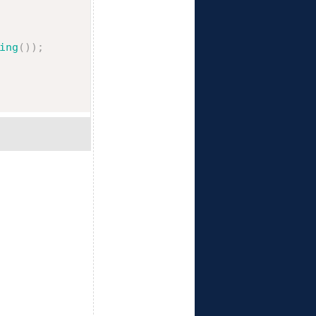
ing
(
)
)
;