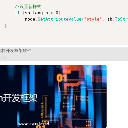
//设置新样式
if
(
sb
.
Length 
>
0
)
          node
.
SetAttributeValue
(
"style"
,
 sb
.
ToStr
}
S架构开发框架软件
发框架