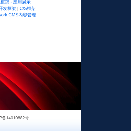
框架 - 应用展示
速开发框架
|
C/S框架
work.CMS内容管理
P备14010882号