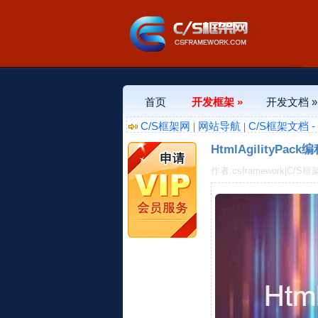
首页
开发框架 »
开发文档 »
C/S框架网
网站导航
C/S框架文档 
|
|
HtmlAgilityPac
作者:csframework|C/S