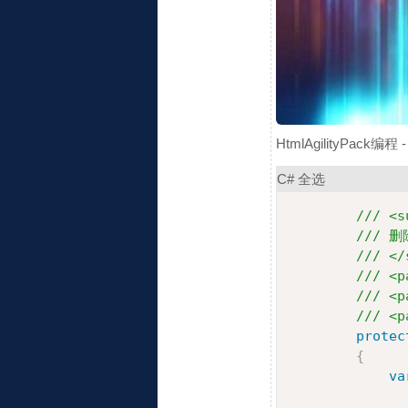
HtmlAgilityPack编程
C#
全选
/// <s
/// 删
/// </
/// <p
/// <p
/// <p
protec
{
va