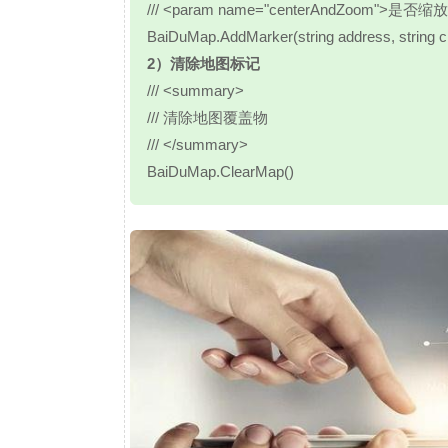
/// <param name="centerAndZoom">
BaiDuMap.AddMarker(string address, string ci
2）清除地图标记
/// <summary>
/// 清除地图覆盖物
/// </summary>
BaiDuMap.ClearMap()