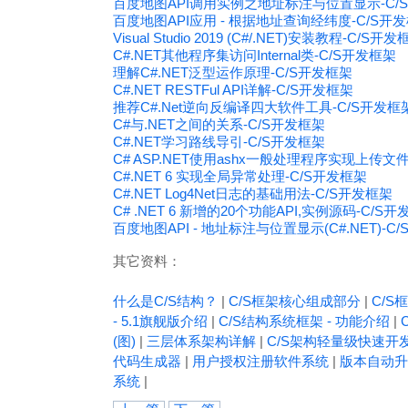
百度地图API调用实例之地址标注与位置显示-C/
百度地图API应用 - 根据地址查询经纬度-C/S开
Visual Studio 2019 (C#/.NET)安装教程-C/S开
C#.NET其他程序集访问Internal类-C/S开发框架
理解C#.NET泛型运作原理-C/S开发框架
C#.NET RESTFul API详解-C/S开发框架
推荐C#.Net逆向反编译四大软件工具-C/S开发框
C#与.NET之间的关系-C/S开发框架
C#.NET学习路线导引-C/S开发框架
C# ASP.NET使用ashx一般处理程序实现上传文
C#.NET 6 实现全局异常处理-C/S开发框架
C#.NET Log4Net日志的基础用法-C/S开发框架
C# .NET 6 新增的20个功能API,实例源码-C/S
百度地图API - 地址标注与位置显示(C#.NET)-C
其它资料：
什么是C/S结构？
|
C/S框架核心组成部分
|
C/S框
- 5.1旗舰版介绍
|
C/S结构系统框架 - 功能介绍
|
(图)
|
三层体系架构详解
|
C/S架构轻量级快速开
代码生成器
|
用户授权注册软件系统
|
版本自动升
系统
|