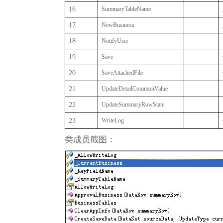
16
SummaryTableName
17
NewBusiness
18
NotifyUser
19
Save
20
SaveAttachedFile
21
UpdateDetailCommonValue
22
UpdateSummaryRowState
23
WriteLog
类成员截图：