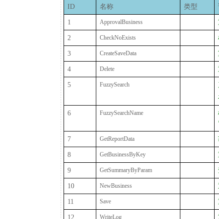
ID
名称
类型
1
ApprovalBusiness
2
CheckNoExists
3
CreateSaveData
4
Delete
5
FuzzySearch
6
FuzzySearchName
7
GetReportData
8
GetBusinessByKey
9
GetSummaryByParam
10
NewBusiness
11
Save
12
WriteLog