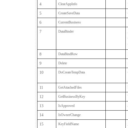
4
ClearAppInfo
5
CreateSaveData
6
CurrentBusiness
7
DataBinder
8
DataBindRow
9
Delete
10
DoCreateTempData
11
GetAttachedFiles
12
GetBusinessByKey
13
IsApproved
14
IsOwnerChange
15
KeyFieldName