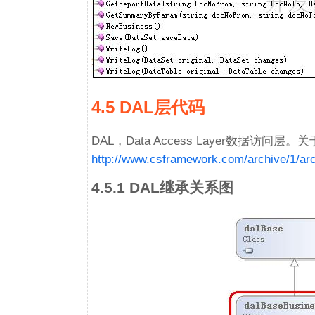
4.5 DAL层代码
DAL，Data Access Layer数据访
http://www.csframework.com/archive/1/ar
4.5.1 DAL继承关系图