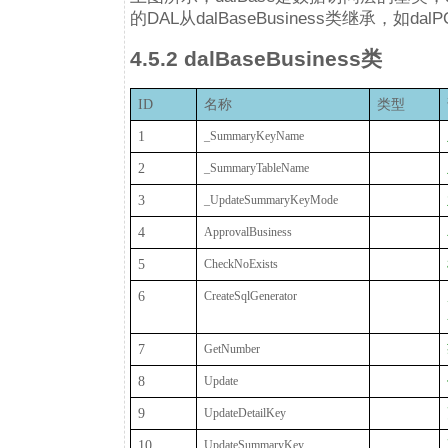
的DAL从dalBaseBusiness类继承，如dal
4.5.2 dalBaseBusiness类
ID
名称
类型
1
_SummaryKeyName
2
_SummaryTableName
3
_UpdateSummaryKeyMode
4
ApprovalBusiness
5
CheckNoExists
6
CreateSqlGenerator
7
GetNumber
8
Update
9
UpdateDetailKey
10
UpdateSummaryKey