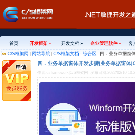
首页
开发框架 »
开发文档 »
企业管理软件 »
客
C/S框架网
网站导航
C/S框架文档 - 综合区
|
|
| 四．业务单据窗体
四．业务单据窗体开发步骤|业务单据窗体|C/
作者:csframework|C/S框架网
发布日期:2022/02/10 10:2