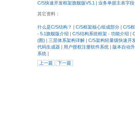
C/S快速开发框架旗舰版V5.1 | 业务单据主表字
其它资料：
什么是C/S结构？
|
C/S框架核心组成部分
|
C/S框
- 5.1旗舰版介绍
|
C/S结构系统框架 - 功能介绍
|
(图)
|
三层体系架构详解
|
C/S架构轻量级快速开
代码生成器
|
用户授权注册软件系统
|
版本自动升
系统
|
上一篇
下一篇