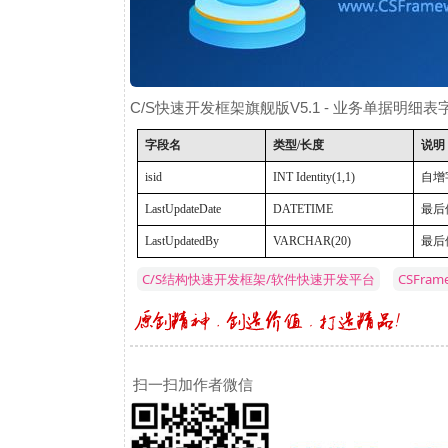
C/S快速开发框架旗舰版V5.1 - 业务单据明细
字段名
类型
/
长度
说明
isid
INT Identity(1,1)
自增
LastUpdateDate
DATETIME
最后
LastUpdatedBy
VARCHAR(20)
最后
C/S结构快速开发框架/软件快速开发平台
CSFra
扫一扫加作者微信