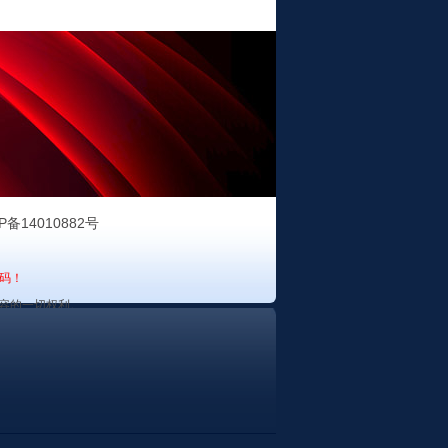
P备14010882号
码！
容的一切权利。