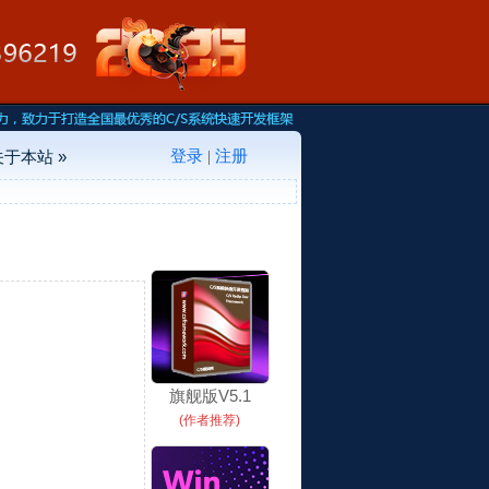
登录
注册
关于本站 »
|
旗舰版V5.1
(作者推荐)