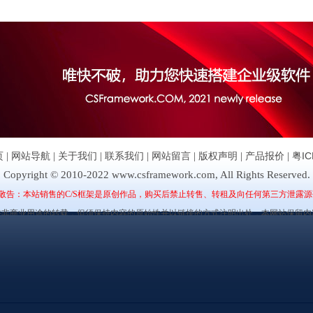
页
|
网站导航
|
关于我们
|
联系我们
|
网站留言
|
版权声明
|
产品报价
|
粤IC
Copyright © 2010-2022 www.csframework.com, All Rights Reserved.
敬告：本站销售的C/S框架是原创作品，购买后禁止转售、转租及向任何第三方泄露源
许非商业用途的转载，但须保持内容的原始性并以链接的方式注明出处，本网站保留内